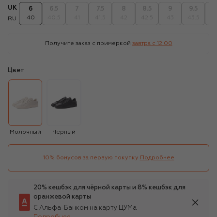
UK
6
6.5
7
7.5
8
8.5
9
9.5
1
40
40.5
41
41.5
42
42.5
43
43.5
4
RU
Получите заказ с примеркой
завтра c 12:00
Цвет
Молочный
Черный
10% бонусов за первую покупку
Подробнее
20% кешбэк для чёрной карты и 8% кешбэк для
оранжевой карты
С Альфа-Банком на карту ЦУМа