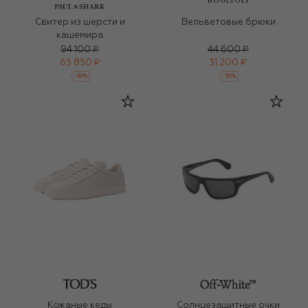
BOGLIOLI
Свитер из шерсти и
Вельветовые брюки
кашемира
94 100 ₽
44 600 ₽
65 850 ₽
31 200 ₽
-
30
%
-
30
%
Кожаные кеды
Солнцезащитные очки