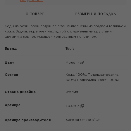
Подробнее
О ТОВАРЕ
РАЗМЕРЫ И ПОСАДКА
Кеды на резиновой подошве в тон выполнены из гладкой телячьей
кожи. Задник укреплен накладкой с фирменными круглыми
шипами, а язычок украшен контрастным логотипом.
Бренд
Tod’s
Цвет
Молочный
Состав
Кожа: 100%; Подошва-резина:
100%; Подкладка-кожа: 100%;
Страна дизайна
Италия
Артикул
7032515
Артикул производителя
XXM04L0HZ40/JUS