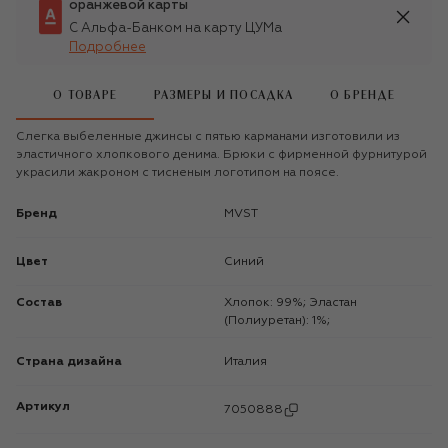
оранжевой карты
С Альфа-Банком на карту ЦУМа
Подробнее
О ТОВАРЕ
РАЗМЕРЫ И ПОСАДКА
О БРЕНДЕ
Слегка выбеленные джинсы с пятью карманами изготовили из
эластичного хлопкового денима. Брюки с фирменной фурнитурой
украсили жакроном с тисненым логотипом на поясе.
Бренд
MVST
Цвет
Синий
Состав
Хлопок: 99%; Эластан
(Полиуретан): 1%;
Страна дизайна
Италия
Артикул
7050888