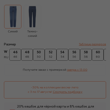
Синий
Темно-
синий
Размер
Таблица размеров
W
46
48
50
52
54
56
58
60
6
46
48
50
52
54
56
58
60
6
RU
Получите заказ с примеркой
завтра c 13:00
-30% на коллекции весна-лето 

с 3 по 17 августа!
Смотреть подборку
20% кешбэк для чёрной карты и 8% кешбэк для