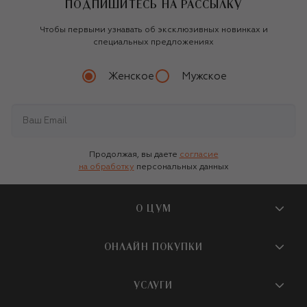
ПОДПИШИТЕСЬ НА РАССЫЛКУ
Чтобы первыми узнавать об эксклюзивных новинках и
специальных предложениях
Женское
Мужское
Продолжая, вы даете
согласие
на обработку
персональных данных
О ЦУМ
О магазине
ОНЛАЙН ПОКУПКИ
Новости и события
Вопросы и ответы
УСЛУГИ
Бутики и ПВЗ ЦУМ
Мобильное приложение