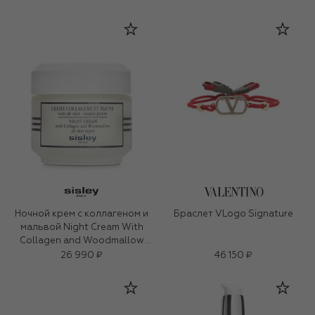
Ночной крем с коллагеном и
Браслет VLogo Signature
мальвой Night Cream With
Collagen and Woodmallow
(50ml)
26 990 ₽
46 150 ₽