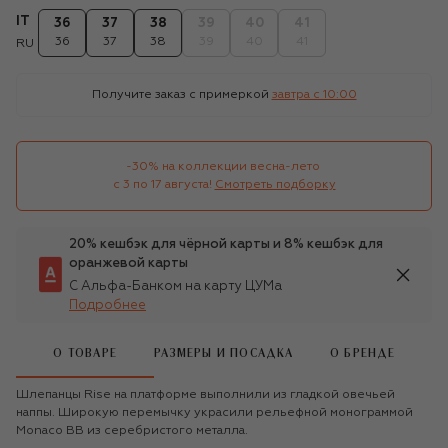
IT
36
37
38
39
40
41
36
37
38
39
40
41
RU
Получите заказ с примеркой
завтра c 10:00
-30% на коллекции весна-лето 

с 3 по 17 августа!
Смотреть подборку
20% кешбэк для чёрной карты и 8% кешбэк для
оранжевой карты
С Альфа-Банком на карту ЦУМа
Подробнее
О ТОВАРЕ
РАЗМЕРЫ И ПОСАДКА
О БРЕНДЕ
Шлепанцы Rise на платформе выполнили из гладкой овечьей
наппы. Широкую перемычку украсили рельефной монограммой
Monaco BB из серебристого металла.