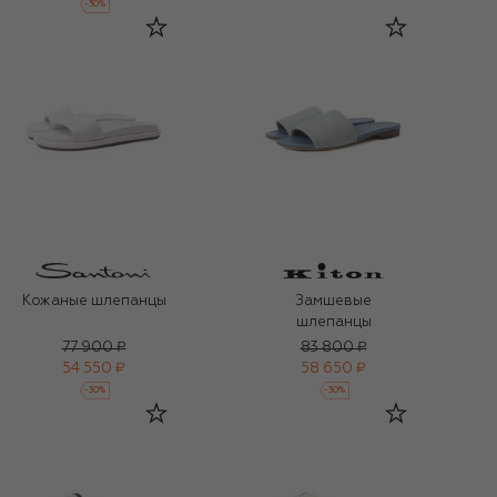
-
30
%
Кожаные шлепанцы
Замшевые
шлепанцы
77 900 ₽
83 800 ₽
54 550 ₽
58 650 ₽
-
30
%
-
30
%