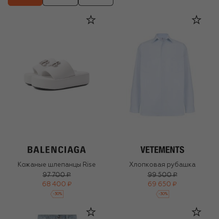
Кожаные шлепанцы Rise
Хлопковая рубашка
97 700 ₽
99 500 ₽
68 400 ₽
69 650 ₽
-
30
%
-
30
%