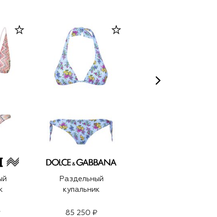
ый
Раздельный
Раздельный
к
купальник
купальник из
вискозы
₽
85 250 ₽
59 950 ₽