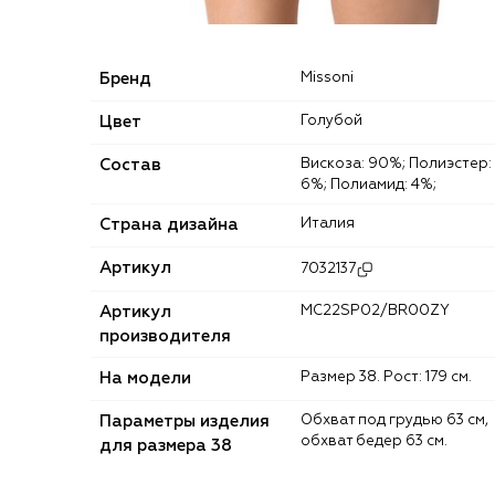
Бренд
Missoni
Цвет
Голубой
Состав
Вискоза: 90%; Полиэстер:
6%; Полиамид: 4%;
Страна дизайна
Италия
Артикул
7032137
Артикул
MC22SP02/BR00ZY
производителя
На модели
Размер 38. Рост: 179 см.
Параметры изделия
Обхват под грудью 63 см,
обхват бедер 63 см.
для размера 38