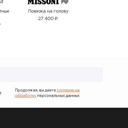
тные
Повязка на голову
Крем для лица WW
Cream (58g)
27 400 ₽
₽
77 300 ₽
Продолжая, вы даете
согласие на
е
обработку
персональных данных