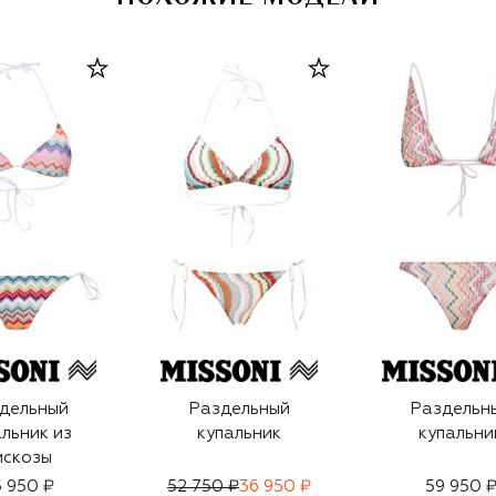
дельный
Раздельный
Раздельн
льник из
купальник
купальни
искозы
 950 ₽
52 750 ₽
36 950 ₽
59 950 