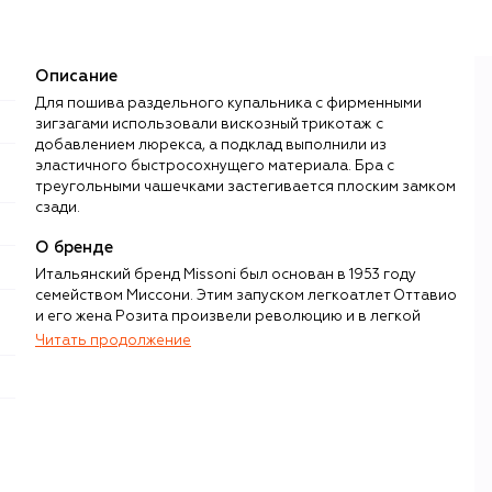
Описание
Для пошива раздельного купальника с фирменными
зигзагами использовали вискозный трикотаж с
добавлением люрекса, а подклад выполнили из
эластичного быстросохнущего материала. Бра с
треугольными чашечками застегивается плоским замком
сзади.
О бренде
Итальянский бренд Missoni был основан в 1953 году
семейством Миссони. Этим запуском легкоатлет Оттавио
и его жена Розита произвели революцию и в легкой
промышленности, и в модной индустрии: пара впервые
Читать продолжение
разработала и смогла воплотить на тканом полотне
трикотажа сложные, полноцветные и геометрические
паттерны в виде волн и зигзагов.
Хотя зигзаги Missoni давно вошли в историю моды, а
вместе с тем и в постоянные экспозиции Metropolitan
Museum of Art в Нью-Йорке и Fashion and Textile Museum