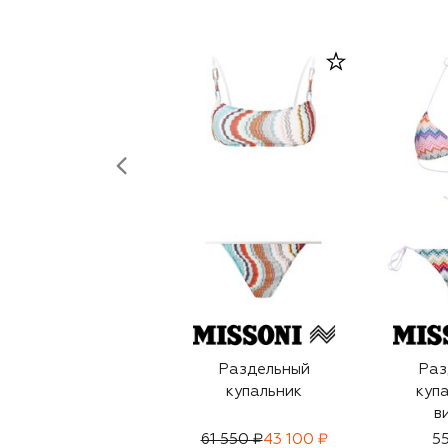
Раздельный
Раз
купальник
купа
в
61 550 ₽
43 100 ₽
55