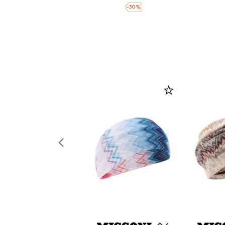
-
30
%