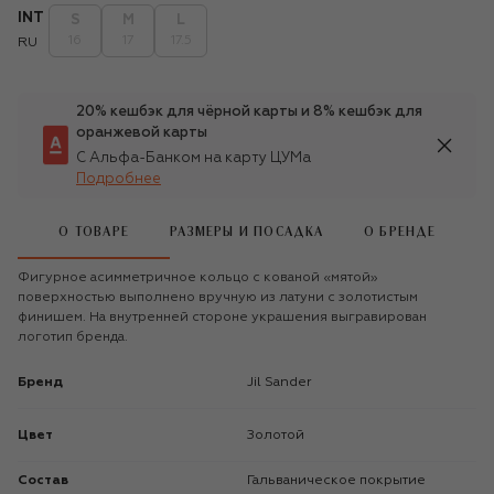
INT
S
M
L
16
17
17.5
RU
20% кешбэк для чёрной карты и 8% кешбэк для
оранжевой карты
С Альфа-Банком на карту ЦУМа
Подробнее
О ТОВАРЕ
РАЗМЕРЫ И ПОСАДКА
О БРЕНДЕ
Фигурное асимметричное кольцо с кованой «мятой»
поверхностью выполнено вручную из латуни с золотистым
финишем. На внутренней стороне украшения выгравирован
логотип бренда.
Бренд
Jil Sander
Цвет
Золотой
Состав
Гальваническое покрытие