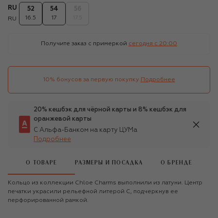
RU
52
54
56
16.5
17
17.5
RU
Получите заказ с примеркой
сегодня c 20:00
10% бонусов за первую покупку
Подробнее
20% кешбэк для чёрной карты и 8% кешбэк для
оранжевой карты
С Альфа-Банком на карту ЦУМа
Подробнее
О ТОВАРЕ
РАЗМЕРЫ И ПОСАДКА
О БРЕНДЕ
Кольцо из коллекции Chloe Charms выполнили из латуни. Центр
печатки украсили рельефной литерой С, подчеркнув ее
перфорированной рамкой.