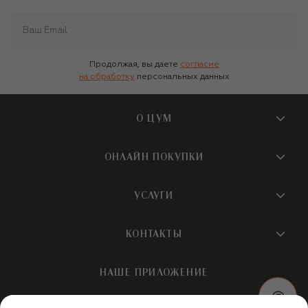
Продолжая, вы даете
согласие
на обработку
персональных данных
О ЦУМ
О магазине
ОНЛАЙН ПОКУПКИ
Новости и события
Вопросы и ответы
УСЛУГИ
Бутики и ПВЗ ЦУМ
Мобильное приложение
Контакты
Шопинг-сервисы
КОНТАКТЫ
Доставка
Наша история
Шопинг со стилистом ЦУМ
Обмен и возврат
+7 495 933 73 00
Карьера
НАШЕ ПРИЛОЖЕНИЕ
Подарочная карта
Условия продажи
hotline@tsum.ru
ЦУМ медиа
Подарочные карты для бизнеса
Скидка на первый заказ