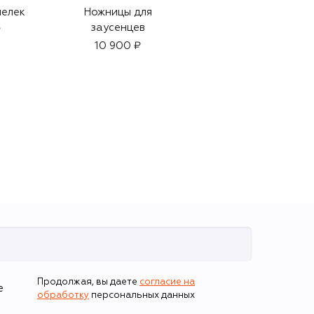
елек
Ножницы для
Кожаный кошелек
заусенцев
для монет
₽
10 900 ₽
7 875 ₽
Продолжая, вы даете
согласие на
е
обработку
персональных данных