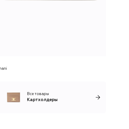
mani
Все товары
Картхолдеры