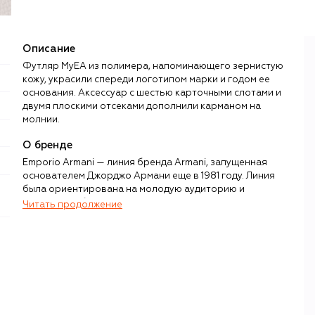
Описание
Футляр MyEA из полимера, напоминающего зернистую
кожу, украсили спереди логотипом марки и годом ее
основания. Аксессуар с шестью карточными слотами и
двумя плоскими отсеками дополнили карманом на
молнии.
О бренде
Emporio Armani — линия бренда Armani, запущенная
основателем Джорджо Армани еще в 1981 году. Линия
была ориентирована на молодую аудиторию и
предлагала более доступные интерпретации
Читать продолжение
дизайнерских вещей из основной коллекции. Спустя
более 40 лет неизменными остаются и концепция
Emporio Armani, и логотип в виде орла,
символизирующего свободу, и категории вещей,
выходящих под этим именем: женская и мужская одежда,
обувь, сумки и наручные часы.
Коллекции Emporio Armani традиционно выдержаны вне