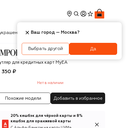
Ваш город —
Москва
?
украшения
Косметика
Интерьер
Новости
Выбрать другой
Да
porio Armani
утляр для кредитных карт MyEA
5 350 ₽
Нет в наличии
Похожие модели
Добавить в избранное
20% кешбэк для чёрной карты и 8%
кешбэк для оранжевой карты
С Альфа-Банком на карту ЦУМа