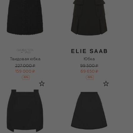
Твидовая юбка
Юбка
227 000 ₽
99 500 ₽
159 000 ₽
69 650 ₽
-
30
%
-
30
%