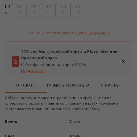
FR
34
36
38
40
42
40
42
44
46
48
RU
10% бонусов за первую покупку
Подробнее
20% кешбэк для чёрной карты и 8% кешбэк для
оранжевой карты
С Альфа-Банком на карту ЦУМа
Подробнее
О ТОВАРЕ
РАЗМЕРЫ И ПОСАДКА
О БРЕНДЕ
Юбку с широким поясом и фестонами по краю сшили из
хлопкового бархата. Модель со скрытыми в швах карманами
застегивается потайной молнией и крючком сбоку.
Бренд
Chloé
Цвет
Черный