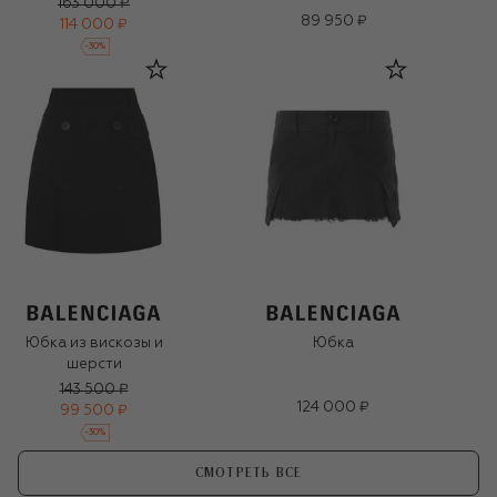
163 000 ₽
89 950 ₽
114 000 ₽
-
30
%
Юбка из вискозы и
Юбка
шерсти
143 500 ₽
124 000 ₽
99 500 ₽
-
30
%
СМОТРЕТЬ ВСЕ