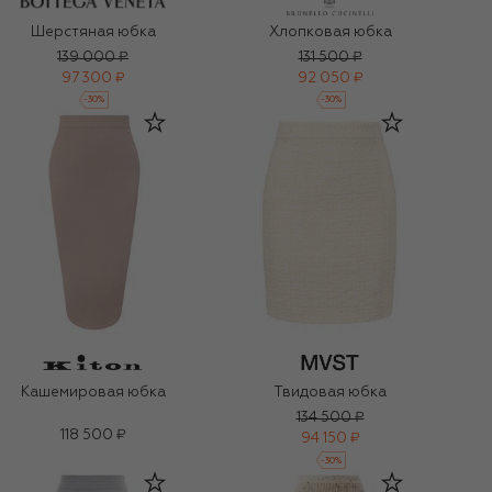
Шерстяная юбка
Хлопковая юбка
139 000 ₽
131 500 ₽
97 300 ₽
92 050 ₽
-
30
%
-
30
%
Кашемировая юбка
Твидовая юбка
134 500 ₽
118 500 ₽
94 150 ₽
-
30
%