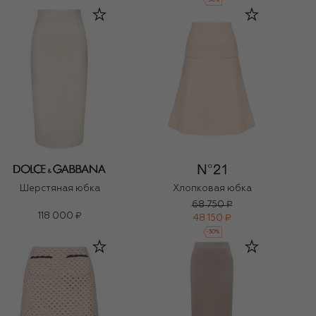
-
30
%
Шерстяная юбка
Хлопковая юбка
68 750 ₽
118 000 ₽
48 150 ₽
-
30
%