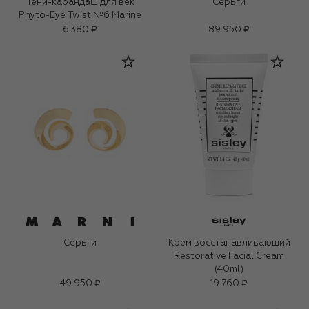
Тени-карандаш для век
Серьги
Phyto-Eye Twist №6 Marine
6 380 ₽
89 950 ₽
Серьги
Крем восстанавливающий
Restorative Facial Cream
(40ml)
49 950 ₽
19 760 ₽