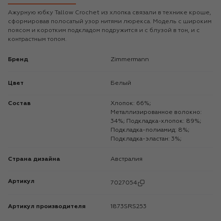
Ажурную юбку Tallow Crochet из хлопка связали в технике кроше,
сформировав полосатый узор нитями люрекса. Модель с широким
поясом и коротким подкладом подружится и с блузой в тон, и с
контрастным топом.
Бренд
Zimmermann
Цвет
Белый
Состав
Хлопок: 66%;
Металлизированное волокно:
34%; Подкладка-хлопок: 89%;
Подкладка-полиамид: 8%;
Подкладка-эластан: 3%;
Страна дизайна
Австралия
Артикул
7027054
Артикул производителя
1873SRS253