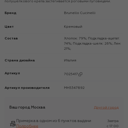
полушелкового крепа застегивается роговыми пуговицами.
Бренд
Brunello Cucinelli
Цвет
Кремовый
Состав
Хлопок: 79%; Подкладка-ацетат:
74%; Подкладка-шелк: 26%; Лен:
21%;
Страна дизайна
Италия
Артикул
7025417
Артикул производителя
MH5347892
Ваш город
Москва
Другой город
Примерка в одном из 6 пунктов выдачи
Завтра
Подробнее
c 17:00