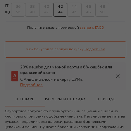
IT
36
38
40
42
44
46
48
38
40
42
44
46
48
50
RU
Получите заказ с примеркой
завтра c 17:00
10% бонусов за первую покупку
Подробнее
20% кешбэк для чёрной карты и 8% кешбэк для
оранжевой карты
С Альфа-Банком на карту ЦУМа
Подробнее
О ТОВАРЕ
РАЗМЕРЫ И ПОСАДКА
О БРЕНДЕ
Двубортное полупальто с прямоугольным лацканами сшили из
хлопкового трикотина с добавлением льна. Регулируемые паты на
рукавах продели через шлевки, расшитые фирменными
цепочками мониль. Бушлат с боковыми карманами и подкладом из