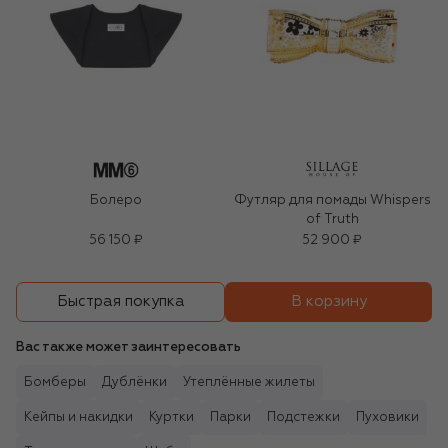
Болеро
Футляр для помады Whispers
of Truth
56 150 ₽
52 900 ₽
В корзину
Быстрая покупка
Вас также может заинтересовать
Бомберы
Дублёнки
Утеплённые жилеты
Кейпы и накидки
Куртки
Парки
Подстежки
Пуховики