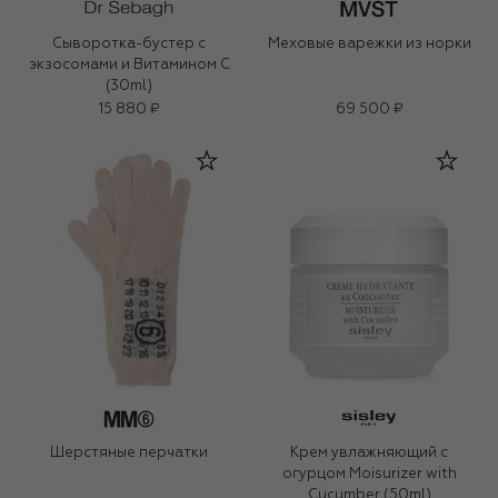
Сыворотка-бустер с
Меховые варежки из норки
экзосомами и Витамином С
(30ml)
15 880 ₽
69 500 ₽
Шерстяные перчатки
Крем увлажняющий с
огурцом Moisurizer with
Cucumber (50ml)