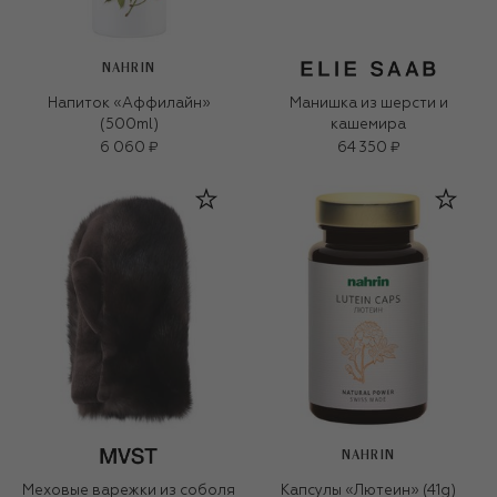
NAHRIN
Напиток «Аффилайн»
Манишка из шерсти и
(500ml)
кашемира
6 060 ₽
64 350 ₽
NAHRIN
Меховые варежки из соболя
Капсулы «Лютеин» (41g)