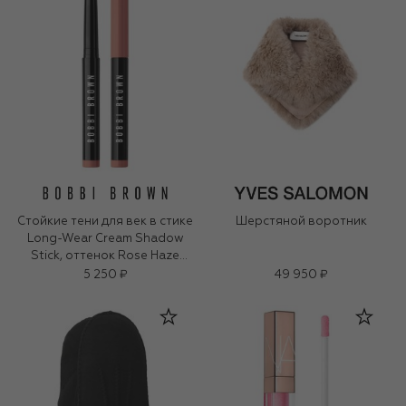
Стойкие тени для век в стике
Шерстяной воротник
Long-Wear Cream Shadow
Stick, оттенок Rose Haze​
(1,6g)
5 250 ₽
49 950 ₽