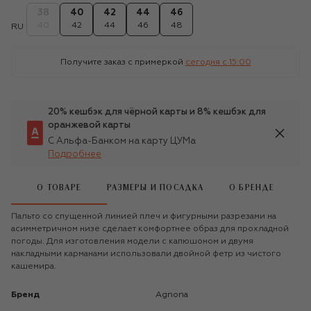
38
40
42
44
46
40
42
44
46
48
RU
Получите заказ с примеркой
сегодня c 15:00
20% кешбэк для чёрной карты и 8% кешбэк для
оранжевой карты
С Альфа-Банком на карту ЦУМа
Подробнее
О ТОВАРЕ
РАЗМЕРЫ И ПОСАДКА
О БРЕНДЕ
Пальто со спущенной линией плеч и фигурными разрезами на
асимметричном низе сделает комфортнее образ для прохладной
погоды. Для изготовления модели с капюшоном и двумя
накладными карманами использовали двойной фетр из чистого
кашемира.
Бренд
Agnona