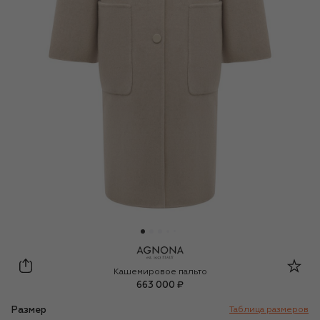
Agnona
Кашемировое пальто
663 000 ₽
Размер
Таблица размеров