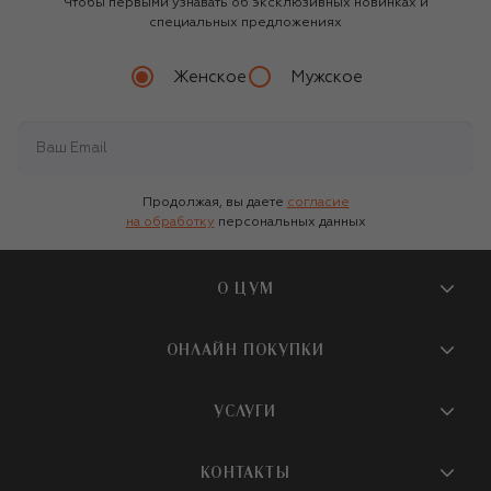
Чтобы первыми узнавать об эксклюзивных новинках и
специальных предложениях
Женское
Мужское
Продолжая, вы даете
согласие
на обработку
персональных данных
О ЦУМ
О магазине
ОНЛАЙН ПОКУПКИ
Новости и события
Вопросы и ответы
УСЛУГИ
Бутики и ПВЗ ЦУМ
Мобильное приложение
Контакты
Шопинг-сервисы
КОНТАКТЫ
Доставка
Наша история