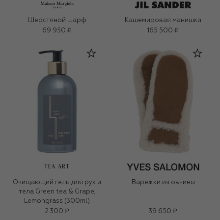
Шерстяной шарф
Кашемировая манишка
69 950 ₽
165 500 ₽
TEA ART
Очищающий гель для рук и
Варежки из овчины
тела Green tea & Grape,
Lemongrass (300ml)
2 300 ₽
39 650 ₽