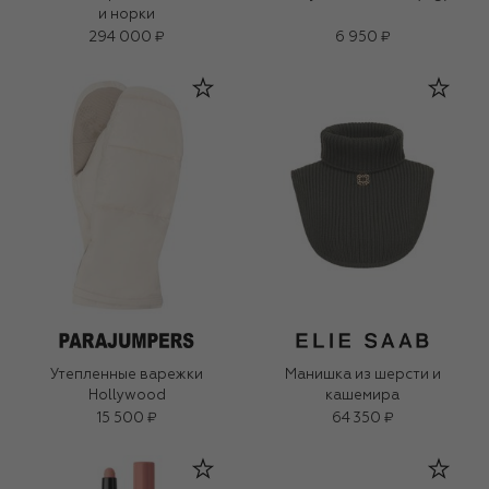
и норки
294 000 ₽
6 950 ₽
Утепленные варежки
Манишка из шерсти и
Hollywood
кашемира
15 500 ₽
64 350 ₽