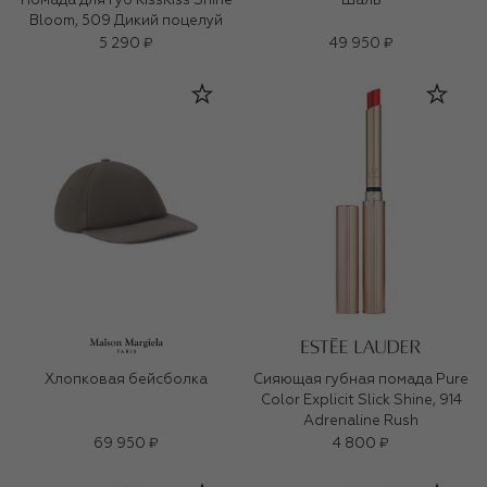
Помада для губ KissKiss Shine
Шаль
Bloom, 509 Дикий поцелуй
5 290 ₽
49 950 ₽
Хлопковая бейсболка
Сияющая губная помада Pure
Color Explicit Slick Shine, 914
Adrenaline Rush
69 950 ₽
4 800 ₽