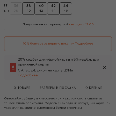
IT
36
38
40
42
44
38
40
42
44
46
RU
Получите заказ с примеркой
сегодня c 17:00
10% бонусов за первую покупку
Подробнее
20% кешбэк для чёрной карты и 8% кешбэк для
оранжевой карты
С Альфа-Банком на карту ЦУМа
Подробнее
О ТОВАРЕ
РАЗМЕРЫ И ПОСАДКА
О БРЕНДЕ
Оверсайз-рубашку в классическом мужском стиле сшили из
тонкой хлопковой ткани. Модель с накладным нагрудным карманом
украсили на спинке фирменной белой строчкой.