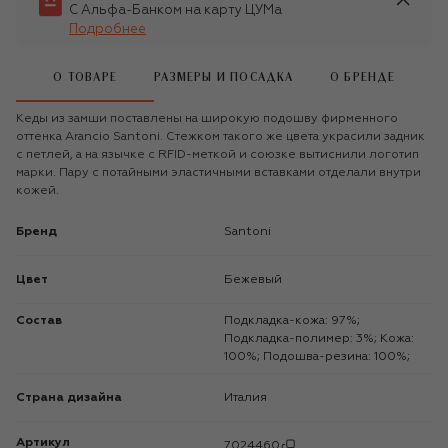
С Альфа-Банком на карту ЦУМа
Подробнее
О ТОВАРЕ
РАЗМЕРЫ И ПОСАДКА
О БРЕНДЕ
Кеды из замши поставлены на широкую подошву фирменного
оттенка Arancio Santoni. Стежком такого же цвета украсили задник
с петлей, а на язычке с RFID-меткой и союзке вытиснили логотип
марки. Пару с потайными эластичными вставками отделали внутри
кожей.
Бренд
Santoni
Цвет
Бежевый
Состав
Подкладка-кожа: 97%;
Подкладка-полимер: 3%; Кожа:
100%; Подошва-резина: 100%;
Страна дизайна
Италия
Артикул
7024460