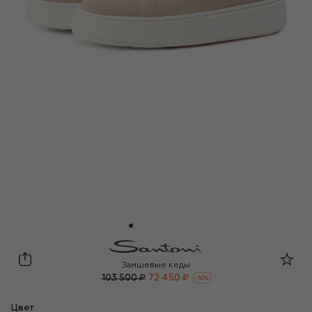
Santoni
Замшевые кеды
103 500 ₽
72 450 ₽
-
30
%
Цвет