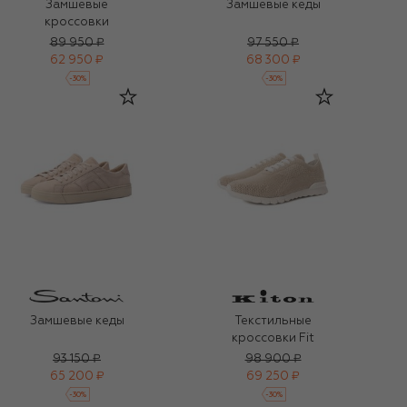
Замшевые
Замшевые кеды
кроссовки
89 950 ₽
97 550 ₽
62 950 ₽
68 300 ₽
-
30
%
-
30
%
Замшевые кеды
Текстильные
кроссовки Fit
93 150 ₽
98 900 ₽
65 200 ₽
69 250 ₽
-
30
%
-
30
%