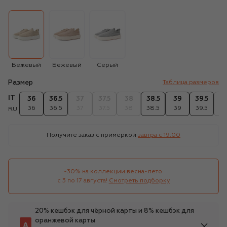
Бежевый
Бежевый
Серый
Размер
Таблица размеров
IT
36
36.5
37
37.5
38
38.5
39
39.5
4
36
36.5
37
37.5
38
38.5
39
39.5
4
RU
Получите заказ с примеркой
завтра c 19:00
-30% на коллекции весна-лето 

с 3 по 17 августа!
Смотреть подборку
20% кешбэк для чёрной карты и 8% кешбэк для
оранжевой карты