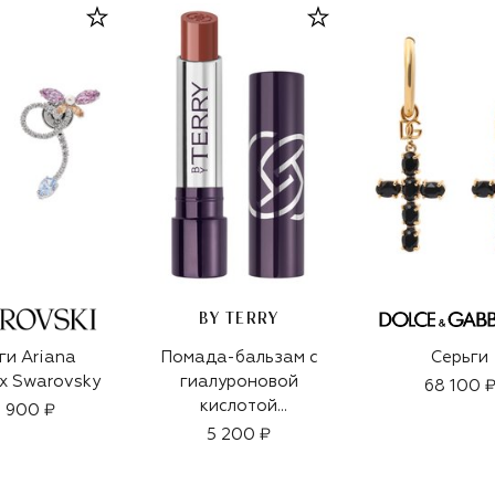
BY TERRY
ги Ariana
Помада-бальзам с
Серьги
x Swarovsky
гиалуроновой
68 100 
кислотой
 900 ₽
Hyaluronic Hydra
5 200 ₽
Balm, оттенок 5
Secret Kiss (2,6g)