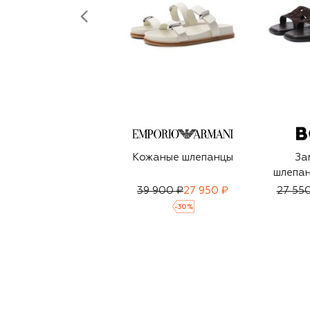
Кожаные шлепанцы
За
шлепан
39 900 ₽
27 950 ₽
27 55
-
30
%