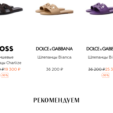
мшевые
Шлепанцы Bianca
Шлепанцы Bi
цы Charlize
0 ₽
19 300 ₽
36 200 ₽
36 200 ₽
25 
-
30
%
-
30
%
РЕКОМЕНДУЕМ