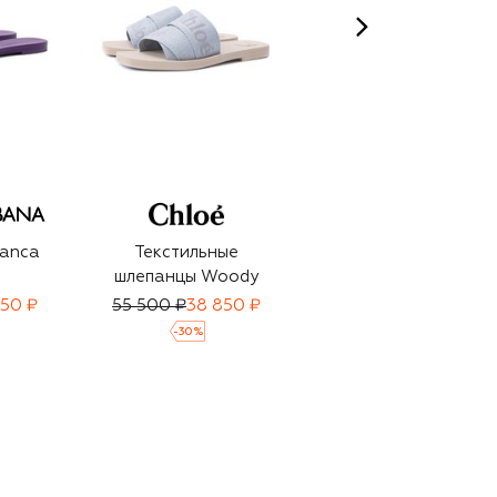
anca
Текстильные
Текстильные
шлепанцы Woody
шлепанцы Woody
350 ₽
55 500 ₽
38 850 ₽
55 500 ₽
-
30
%