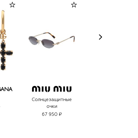
ENHEL BEAUTY
Солнцезащитные
БАД NAG для
очки
здоровья суставов
₽
(120шт.)
67 950 ₽
17 770 ₽