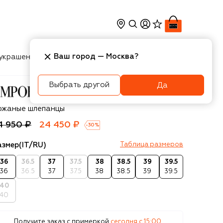
Ваш город —
Москва
?
украшения
Косметика
Интерьер
Новости
Выбрать другой
Да
porio Armani
ожаные шлепанцы
4 950 ₽
24 450 ₽
-
30
%
азмер
(IT/RU)
Таблица размеров
36
36.5
37
37.5
38
38.5
39
39.5
36
36.5
37
37.5
38
38.5
39
39.5
40
40
Получите заказ с примеркой
сегодня c 15:00