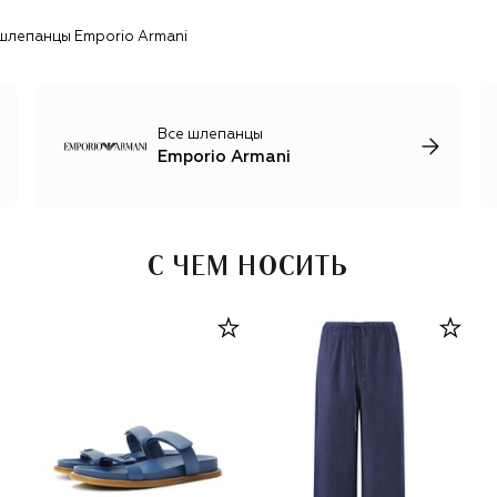
бренда есть крайне разнообразный ассортимент
шлепанцы Emporio Armani
аксессуаров и обуви: головные уборы, кроссовки,
повседневные и вечерние туфли, рюкзаки, лаконичные
сумки и часы.
Все шлепанцы
Emporio Armani
С ЧЕМ НОСИТЬ