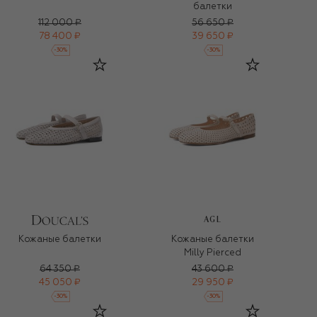
балетки
112 000 ₽
56 650 ₽
78 400 ₽
39 650 ₽
-
30
%
-
30
%
AGL
Кожаные балетки
Кожаные балетки
Milly Pierced
64 350 ₽
43 600 ₽
45 050 ₽
29 950 ₽
-
30
%
-
30
%