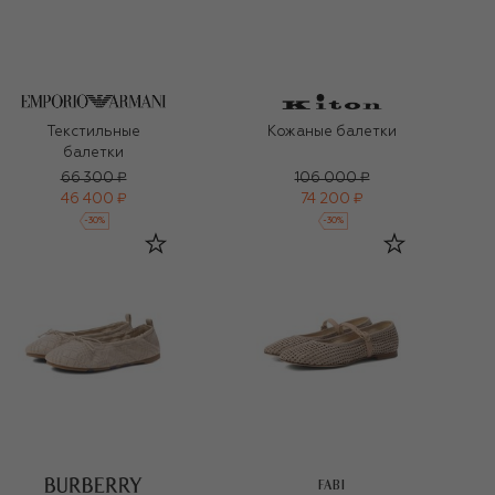
Текстильные
Кожаные балетки
балетки
66 300 ₽
106 000 ₽
46 400 ₽
74 200 ₽
-
30
%
-
30
%
FABI