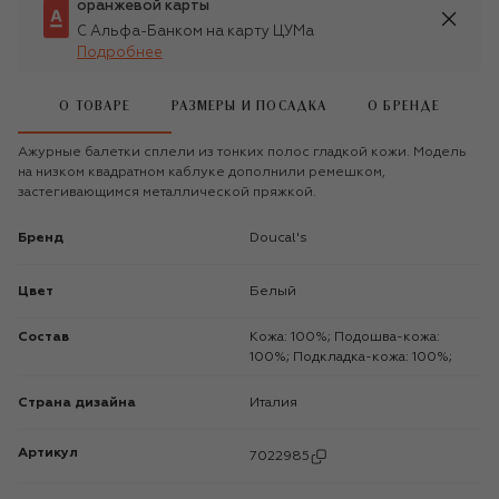
оранжевой карты
С Альфа-Банком на карту ЦУМа
Подробнее
О ТОВАРЕ
РАЗМЕРЫ И ПОСАДКА
О БРЕНДЕ
Ажурные балетки сплели из тонких полос гладкой кожи. Модель
на низком квадратном каблуке дополнили ремешком,
застегивающимся металлической пряжкой.
Бренд
Doucal's
Цвет
Белый
Состав
Кожа: 100%; Подошва-кожа:
100%; Подкладка-кожа: 100%;
Страна дизайна
Италия
Артикул
7022985