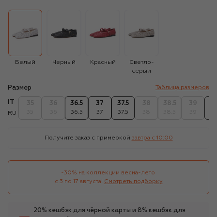
Белый
Черный
Красный
Светло-
серый
Размер
Таблица размеров
IT
35
36
36.5
37
37.5
38
38.5
39
39
35
36
36.5
37
37.5
38
38.5
39
39
RU
Получите заказ с примеркой
завтра c 10:00
-30% на коллекции весна-лето 

с 3 по 17 августа!
Смотреть подборку
20% кешбэк для чёрной карты и 8% кешбэк для