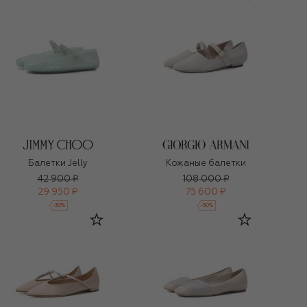
Балетки Jelly
Кожаные балетки
42 900 ₽
108 000 ₽
29 950 ₽
75 600 ₽
-
30
%
-
30
%