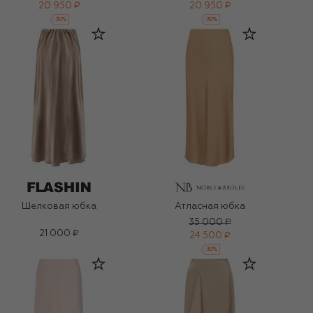
20 950 ₽
20 950 ₽
-
30
%
-
30
%
Шелковая юбка
Атласная юбка
35 000 ₽
21 000 ₽
24 500 ₽
-
30
%