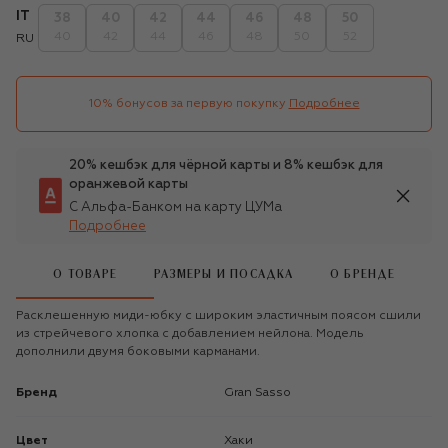
IT
38
40
42
44
46
48
50
40
42
44
46
48
50
52
RU
10% бонусов за первую покупку
Подробнее
20% кешбэк для чёрной карты и 8% кешбэк для
оранжевой карты
С Альфа-Банком на карту ЦУМа
Подробнее
О ТОВАРЕ
РАЗМЕРЫ И ПОСАДКА
О БРЕНДЕ
Расклешенную миди-юбку с широким эластичным поясом сшили
из стрейчевого хлопка с добавлением нейлона. Модель
дополнили двумя боковыми карманами.
Бренд
Gran Sasso
Цвет
Хаки