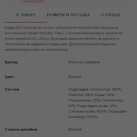
Подробнее
О ТОВАРЕ
РАЗМЕРЫ И ПОСАДКА
О БРЕНДЕ
Кеды DG Original из сетки, нубука и телячьей кожи вошли в
коллекцию Italian Holiday. Пару с застежками велкро украсили
монограммой DG сбоку, брендированным патчем на язычке и
логотипом на заднике и подошве. Для внутренней отделки
выбрали трикотаж из полиэстера.
Бренд
Dolce & Gabbana
Цвет
Белый
Состав
Подкладка-полиэстер: 88%;
Нейлон: 38%; Кожа: 24%;
Полиуретан: 23%; Полиэстер:
15%; Подкладка-кожа: 12%;
Стелька-кожа: 100%; Подошва-
полимер: 100%;
Страна дизайна
Италия