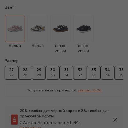
Цвет
Белый
Белый
Темно-
Темно-
синий
синий
Размер
27
28
29
30
31
32
33
34
35
27
28
29
30
31
32
33
34
35
Получите заказ с примеркой
завтра c 13:00
20% кешбэк для чёрной карты и 8% кешбэк для
оранжевой карты
С Альфа-Банком на карту ЦУМа