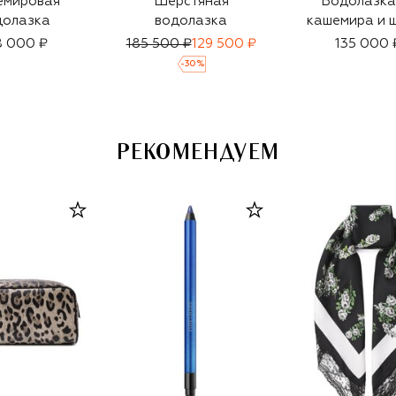
емировая
Шерстяная
Водолазка
долазка
водолазка
кашемира и 
8 000 ₽
185 500 ₽
129 500 ₽
135 000 
-
30
%
РЕКОМЕНДУЕМ