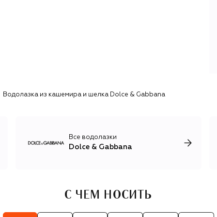
коллекций D&G. Имя Sicily носит и самая известная сумка
бренда — вместительный и элегантный тоут.
В дополнение к эффектной женской линии у D&G есть и
мужская коллекция с брючными костюмами из
необычных материалов, например бархата и твида,
кожаными куртками, актуальным трикотажем и огромным
ассортиментом обуви. Имя дуэта также носят коллекция
для детей, косметика и парфюмерия, кроме того, каждый
год Dolce & Gabbana представляют коллекцию от-кутюр
Водолазка из кашемира и шелка Dolce & Gabbana
и линию высокого ювелирного искусства Alta Moda.
Все водолазки
Dolce & Gabbana
С ЧЕМ НОСИТЬ