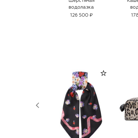
Шерстяная
Каш
водолазка
во
126 500 ₽
17