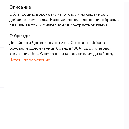
Описание
Облегающую водолазку изготовили из кашемира с
добавлением шелка. Базовая модель дополнит образы и
с вещами в тон, и с изделиями в контрастной гамме.
О бренде
Дизайнеры Доменико Дольче и Стефано Габбана
основали одноименный бренд в 1984 году. Их первая
коллекция Real Women отличалась смелым дизайном,
чувственностью, подчеркнутой женственностью и
Читать продолжение
театральностью. Именно эти черты впоследствии станут
узнаваемым почерком дизайнерского дуэта и сделают
бренд Dolce & Gabbana синонимом итальянской
роскоши и гламура.
Уже более 40 лет в коллекциях своего бренда Дольче и
Габбана воспевают культуру и традиции дорогих их
сердцам уголков Италии — от Палермо до Милана.
Однако именно Сицилия, ее флора, фауна, искусство и
даже образ вдовы мафиози в черном кружеве и
леопарде на протяжении многих лет оказываются
любимыми источниками вдохновения для новых