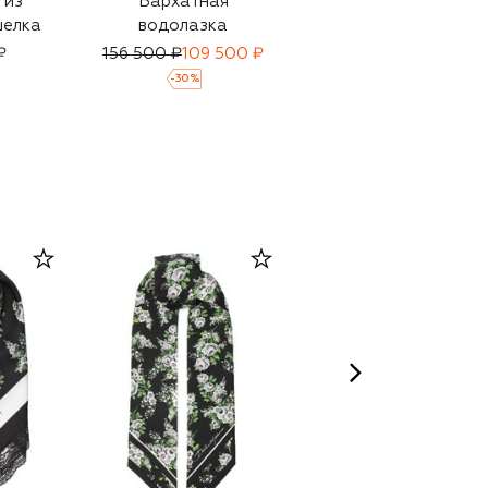
 из
Бархатная
Шерстяная
шелка
водолазка
водолазка
₽
156 500 ₽
109 500 ₽
99 350 ₽
69 550 ₽
-
30
%
-
30
%