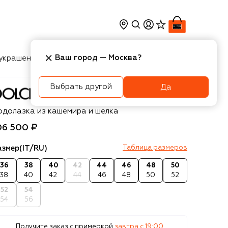
Ваш город —
Москва
?
украшения
Косметика
Интерьер
Новости
Выбрать другой
Да
olce & Gabbana
одолазка из кашемира и шелка
06 500 ₽
азмер
(IT/RU)
Таблица размеров
36
38
40
42
44
46
48
50
38
40
42
44
46
48
50
52
52
54
54
56
Получите заказ с примеркой
завтра c 19:00