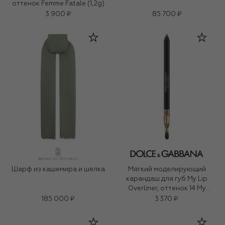
оттенок Femme Fatale (1,2g)
3 900 ₽
85 700 ₽
Шарф из кашемира и шелка
Мягкий моделирующий
карандаш для губ My Lip
Overliner, оттенок 14 My
Rosewood Pink (1,2g)
185 000 ₽
3 370 ₽