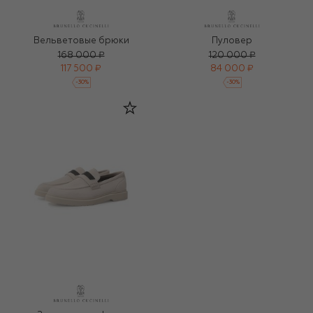
Вельветовые брюки
Пуловер
168 000 ₽
120 000 ₽
117 500 ₽
84 000 ₽
-
30
%
-
30
%