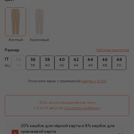
Желтый
Кремовый
Размер
Таблица размеров
IT
34
36
38
40
42
44
46
48
5
36
38
40
42
44
46
48
50
5
RU
Получите заказ с примеркой
завтра c 12:00
-30% на коллекции весна-лето 

с 3 по 17 августа!
Смотреть подборку
20% кешбэк для чёрной карты и 8% кешбэк для
оранжевой карты