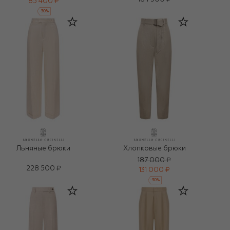
85 400 ₽
-
30
%
Льняные брюки
Хлопковые брюки
187 000 ₽
228 500 ₽
131 000 ₽
-
30
%