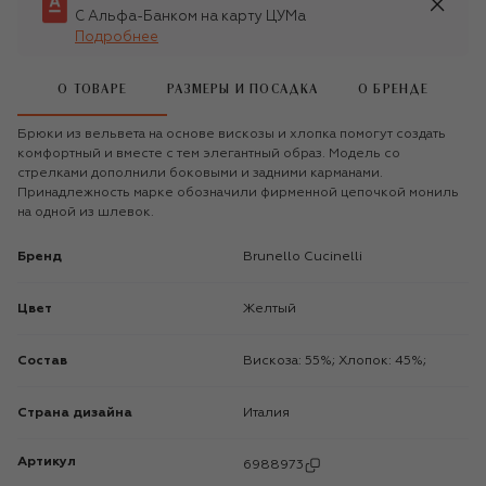
С Альфа-Банком на карту ЦУМа
Подробнее
О ТОВАРЕ
РАЗМЕРЫ И ПОСАДКА
О БРЕНДЕ
Брюки из вельвета на основе вискозы и хлопка помогут создать
комфортный и вместе с тем элегантный образ. Модель со
стрелками дополнили боковыми и задними карманами.
Принадлежность марке обозначили фирменной цепочкой мониль
на одной из шлевок.
Бренд
Brunello Cucinelli
Цвет
Желтый
Состав
Вискоза: 55%; Хлопок: 45%;
Страна дизайна
Италия
Артикул
6988973