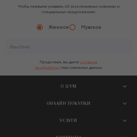
Чтобы первыми узнавать об эксклюзивных новинках и
специальных предложениях
Женское
Мужское
Продолжая, вы даете
согласие
на обработку
персональных данных
О ЦУМ
О магазине
ОНЛАЙН ПОКУПКИ
Новости и события
Вопросы и ответы
УСЛУГИ
Бутики и ПВЗ ЦУМ
Мобильное приложение
Контакты
Шопинг-сервисы