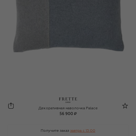
Frette
Декоративная наволочка Palace
56 900 ₽
Получите заказ
завтра c 13:00