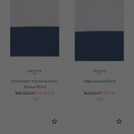
Комплект постельного
Наволочка Bold
белья Bold
149 000 ₽
104 500 ₽
16 650 ₽
11 650 ₽
-
30
%
-
30
%