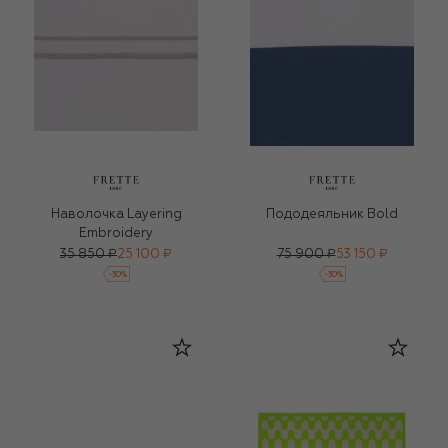
Наволочка Layering
Пододеяльник Bold
Embroidery
35 850 ₽
25 100 ₽
75 900 ₽
53 150 ₽
-
30
%
-
30
%