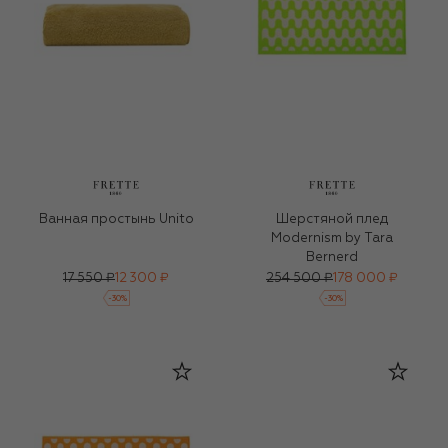
Ванная простынь Unito
Шерстяной плед
Modernism by Tara
Bernerd
17 550 ₽
12 300 ₽
254 500 ₽
178 000 ₽
-
30
%
-
30
%