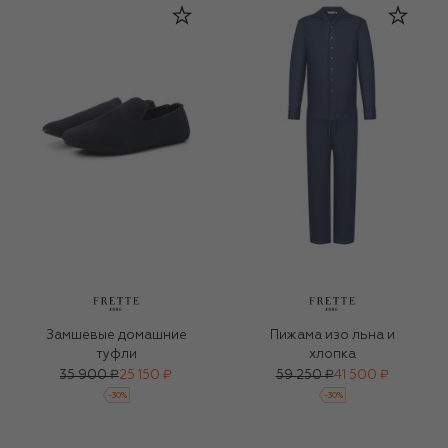
Замшевые домашние
Пижама изо льна и
туфли
хлопка
35 900 ₽
25 150 ₽
59 250 ₽
41 500 ₽
-
30
%
-
30
%