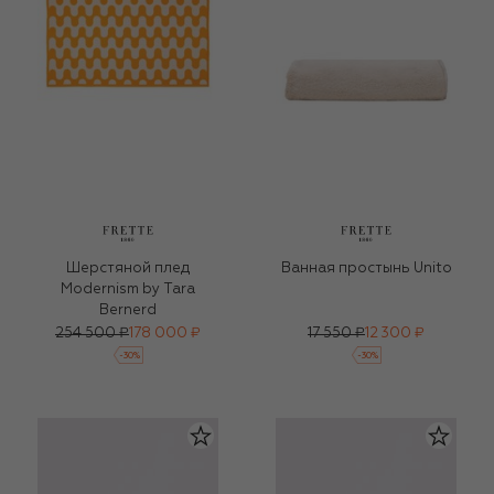
Шерстяной плед
Ванная простынь Unito
Modernism by Tara
Bernerd
254 500 ₽
178 000 ₽
17 550 ₽
12 300 ₽
-
30
%
-
30
%