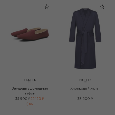
Замшевые домашние
Хлопковый халат
туфли
35 900 ₽
25 150 ₽
38 600 ₽
-
30
%