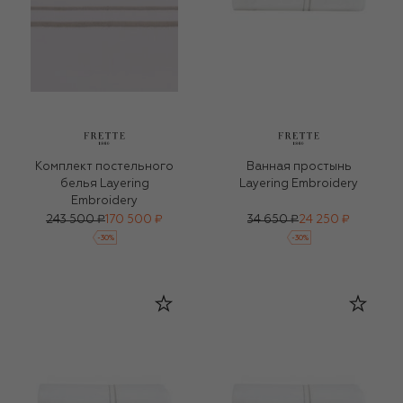
Комплект постельного
Ванная простынь
белья Layering
Layering Embroidery
Embroidery
243 500 ₽
170 500 ₽
34 650 ₽
24 250 ₽
-
30
%
-
30
%