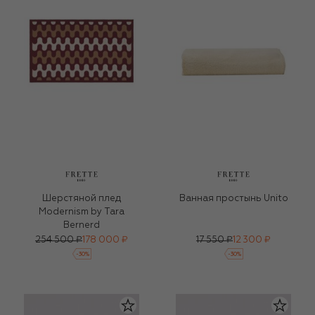
Шерстяной плед
Ванная простынь Unito
Modernism by Tara
Bernerd
254 500 ₽
178 000 ₽
17 550 ₽
12 300 ₽
-
30
%
-
30
%