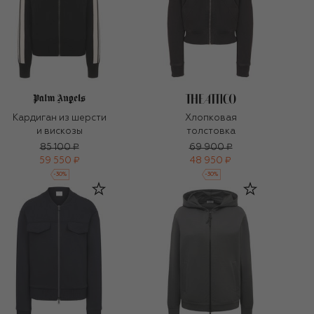
Кардиган из шерсти
Хлопковая
и вискозы
толстовка
85 100 ₽
69 900 ₽
59 550 ₽
48 950 ₽
-
30
%
-
30
%