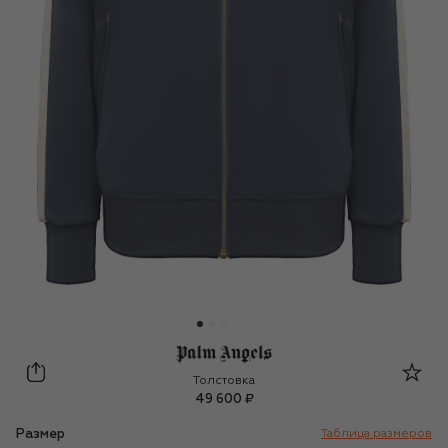
Palm Angels
Толстовка
49 600 ₽
Размер
Таблица размеров