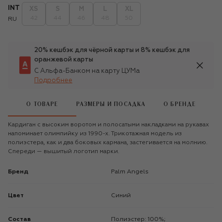
INT
XS
S
M
L
XL
42
44
46
48
50
RU
20% кешбэк для чёрной карты и 8% кешбэк для
оранжевой карты
С Альфа-Банком на карту ЦУМа
Подробнее
О ТОВАРЕ
РАЗМЕРЫ И ПОСАДКА
О БРЕНДЕ
Кардиган с высоким воротом и полосатыми накладками на рукавах
напоминает олимпийку из 1990-х. Трикотажная модель из
полиэстера, как и два боковых кармана, застегивается на молнию.
Спереди — вышитый логотип марки.
Бренд
Palm Angels
Цвет
Синий
Состав
Полиэстер: 100%;