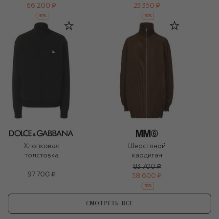
66 200 ₽
23 350 ₽
-
30
%
-
30
%
Хлопковая
Шерстяной
толстовка
кардиган
83 700 ₽
97 700 ₽
58 600 ₽
-
30
%
СМОТРЕТЬ ВСЕ