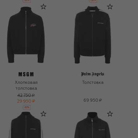
-
30
%
-
30
%
Хлопковая
Толстовка
толстовка
42 750 ₽
69 950 ₽
29 950 ₽
-
30
%