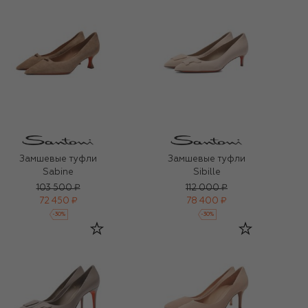
Замшевые туфли
Замшевые туфли
Sabine
Sibille
103 500 ₽
112 000 ₽
72 450 ₽
78 400 ₽
-
30
%
-
30
%