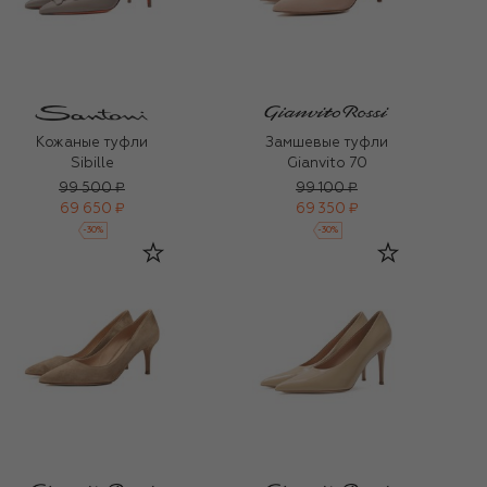
Кожаные туфли
Замшевые туфли
Sibille
Gianvito 70
99 500 ₽
99 100 ₽
69 650 ₽
69 350 ₽
-
30
%
-
30
%