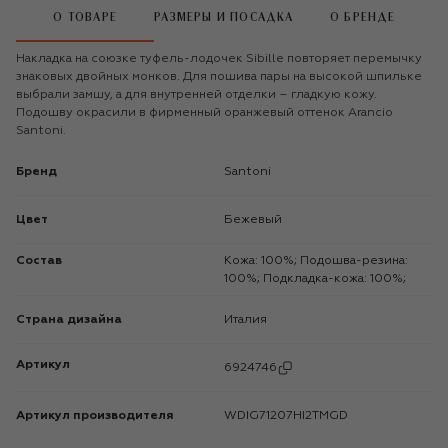
О ТОВАРЕ
РАЗМЕРЫ И ПОСАДКА
О БРЕНДЕ
Накладка на союзке туфель-лодочек Sibille повторяет перемычку
знаковых двойных монков. Для пошива пары на высокой шпильке
выбрали замшу, а для внутренней отделки – гладкую кожу.
Подошву окрасили в фирменный оранжевый оттенок Arancio
Santoni.
Бренд
Santoni
Цвет
Бежевый
Состав
Кожа: 100%; Подошва-резина:
100%; Подкладка-кожа: 100%;
Страна дизайна
Италия
Артикул
6924746
Артикул производителя
WDIG71207HI2TMGD