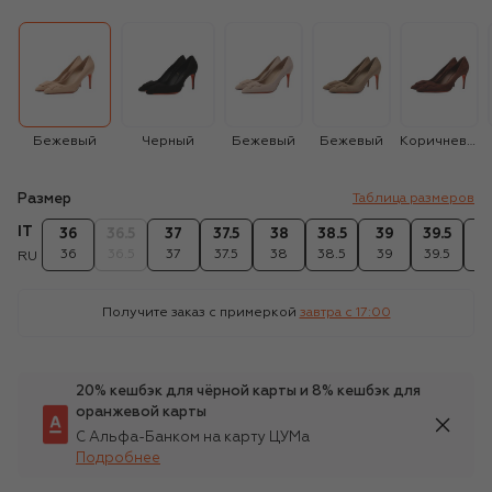
Бежевый
Черный
Бежевый
Бежевый
Коричневый
Размер
Таблица размеров
IT
36
36.5
37
37.5
38
38.5
39
39.5
4
36
36.5
37
37.5
38
38.5
39
39.5
4
RU
Получите заказ с примеркой
завтра c 17:00
20% кешбэк для чёрной карты и 8% кешбэк для
оранжевой карты
С Альфа-Банком на карту ЦУМа
Подробнее