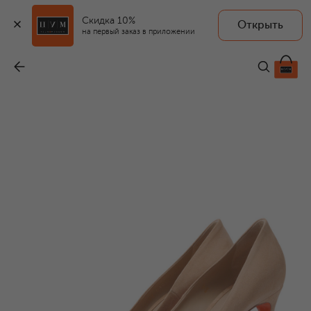
Скидка 10%
Открыть
на первый заказ в приложении
Замшевые туфли Sibille
-
69 650 ₽