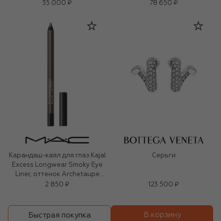
35 000 ₽
78 650 ₽
Карандаш-каял для глаз Kajal
Серьги
Excess Longwear Smoky Eye
Liner, оттенок Archetaupe
(1,2g)
2 850 ₽
123 500 ₽
В корзину
Быстрая покупка