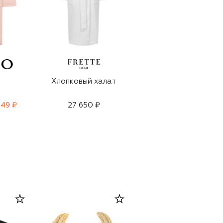
Хлопковый халат
Халат Unito
549 ₽
27 650 ₽
38 650 ₽