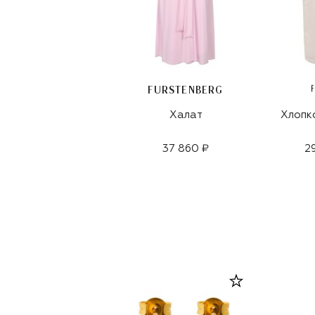
FURSTENBERG
Халат
Хлопк
37 860 ₽
2