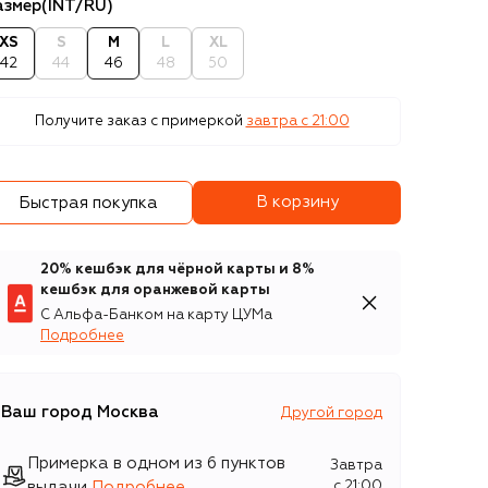
азмер
(INT/RU)
XS
S
M
L
XL
42
44
46
48
50
Получите заказ с примеркой
завтра c 21:00
В корзину
Быстрая покупка
20% кешбэк для чёрной карты и 8%
кешбэк для оранжевой карты
С Альфа-Банком на карту ЦУМа
Подробнее
Ваш город
Москва
Другой город
Примерка в одном из 6 пунктов
Завтра
выдачи
Подробнее
c 21:00