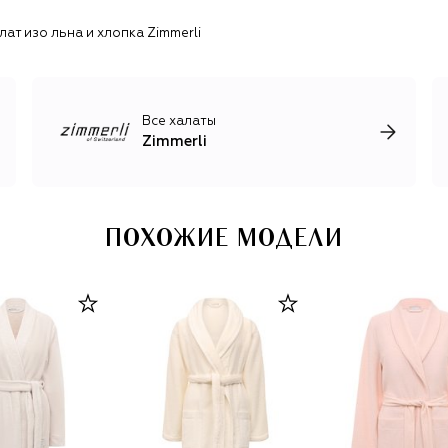
шелка (Wool & Silk) и чистый шелк 19 Momme (Silk
лат изо льна и хлопка Zimmerli
Nightwear).
Все халаты
Zimmerli
ПОХОЖИЕ МОДЕЛИ