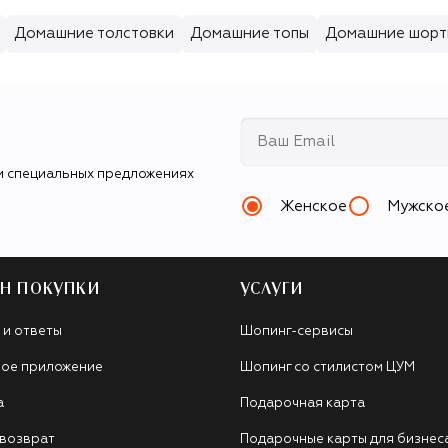
Домашние толстовки
Домашние топы
Домашние шорт
и специальных предложениях
Женское
Мужско
Н ПОКУПКИ
УСЛУГИ
 и ответы
Шопинг-сервисы
ое приложение
Шопинг со стилистом ЦУМ
а
Подарочная карта
 возврат
Подарочные карты для бизнес