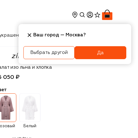
Ваш город —
Москва
?
украшения
Косметика
Интерьер
Новости
Выбрать другой
Да
mmerli
алат изо льна и хлопка
6 050 ₽
вет
озовый
Белый