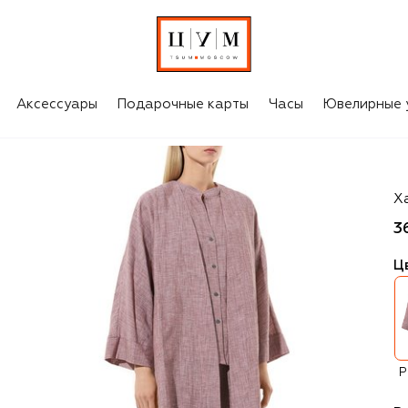
Аксессуары
Подарочные карты
Часы
Ювелирные 
Zi
Х
3
Ц
Р