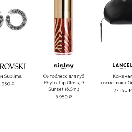
и Sublima
Фитоблеск для губ
Кожана
Phyto-Lip Gloss, 9
косметичка O
 950 ₽
Sunset (6,5ml)
27 150 ₽
6 950 ₽