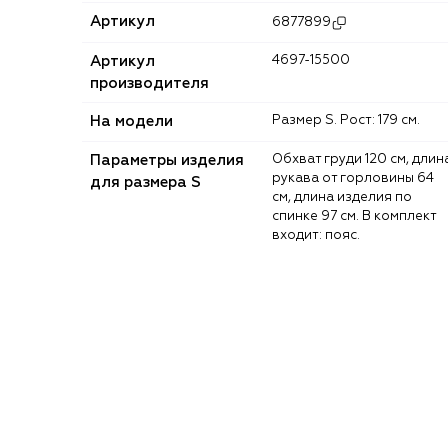
Артикул
6877899
Артикул
4697-15500
производителя
На модели
Размер S. Рост: 179 см.
Параметры изделия
Обхват груди 120 см, длина
рукава от горловины 64
для размера S
см, длина изделия по
спинке 97 см. В комплект
входит: пояс.