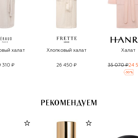
овый халат
Хлопковый халат
Халат
9 310 ₽
26 450 ₽
35 070 ₽
24 
-
30
%
РЕКОМЕНДУЕМ