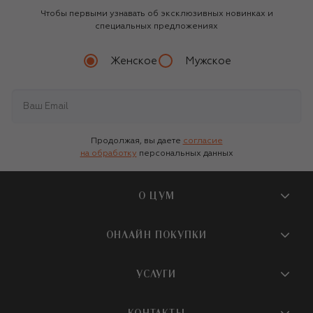
Чтобы первыми узнавать об эксклюзивных новинках и
специальных предложениях
Женское
Мужское
Продолжая, вы даете
согласие
на обработку
персональных данных
О ЦУМ
О магазине
ОНЛАЙН ПОКУПКИ
Новости и события
Вопросы и ответы
УСЛУГИ
Бутики и ПВЗ ЦУМ
Мобильное приложение
Контакты
Шопинг-сервисы