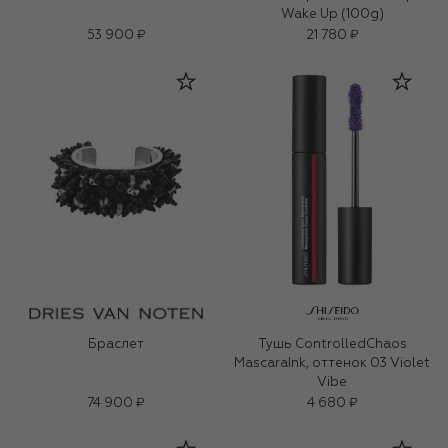
Wake Up (100g)
53 900 ₽
21 780 ₽
Браслет
Тушь ControlledChaos
MascaraInk, оттенок 03 Violet
Vibe
74 900 ₽
4 680 ₽