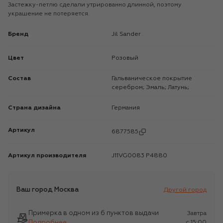
Застежку-петлю сделали утрированно длинной, поэтому
украшение не потеряется.
Бренд
Jil Sander
Цвет
Розовый
Состав
Гальваническое покрытие
серебром; Эмаль; Латунь;
Страна дизайна
Германия
Артикул
6877585
Артикул производителя
J11VG0083 P4880
Ваш город
Москва
Другой город
Примерка в одном из 6 пунктов выдачи
Завтра
Подробнее
c 15:00