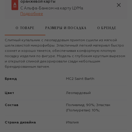
оранжевой карты
С Альфа-Банком на карту ЦУМа
Подробнее
О ТОВАРЕ
РАЗМЕРЫ И ПОСАДКА
О БРЕНДЕ
Слитный купальник с леопардовым принтом сшили из мягкой
шелковистой микрофибры. Эластичный легкий материал быстро
сохнет и хорошо тянется, обеспечивая комфортную плотную
посадку изделия по фигуре. Модель с глубоким круглым вырезом
и открытой спиной декорировали сзади небольшим
брендированным патчем.
Бренд
MC2 Saint Barth
Цвет
Леопардовый
Состав
Полиамид: 90%; Эластан
(Полиуретан): 10%;
Страна дизайна
Италия