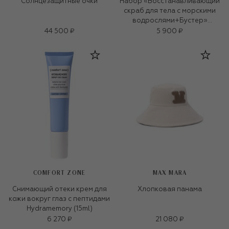
Солнцезащитные очки
Набор «Восстанавливающий
скраб для тела с морскими
водрослями+Бустер»
(250ml+15g)
44 500 ₽
5 900 ₽
COMFORT ZONE
MAX MARA
Снимающий отеки крем для
Хлопковая панама
кожи вокруг глаз c пептидами
Hydramemory (15ml)
6 270 ₽
21 080 ₽