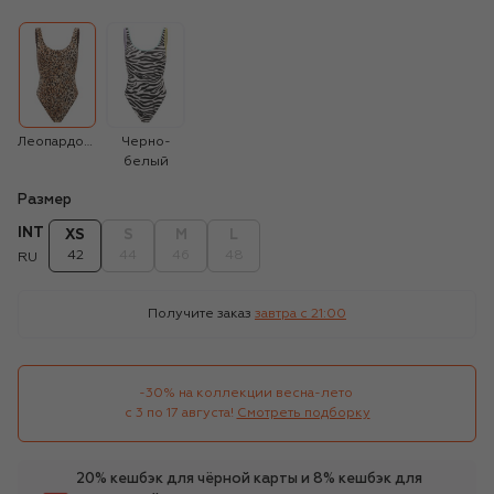
Леопардовый
Черно-
белый
Размер
INT
XS
S
M
L
42
44
46
48
RU
Получите заказ
завтра c 21:00
-30% на коллекции весна-лето 

с 3 по 17 августа!
Смотреть подборку
20% кешбэк для чёрной карты и 8% кешбэк для