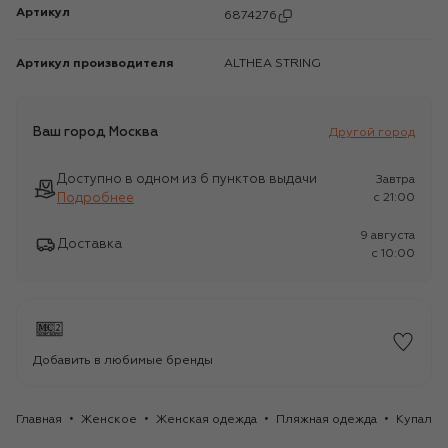
Артикул
6874276
Артикул производителя
ALTHEA STRING
Ваш город
Москва
Другой город
Доступно в одном из 6 пунктов выдачи
Завтра
Подробнее
c 21:00
9 августа
Доставка
c 10:00
Добавить в любимые бренды
Главная
Женское
Женская одежда
Пляжная одежда
Купальн