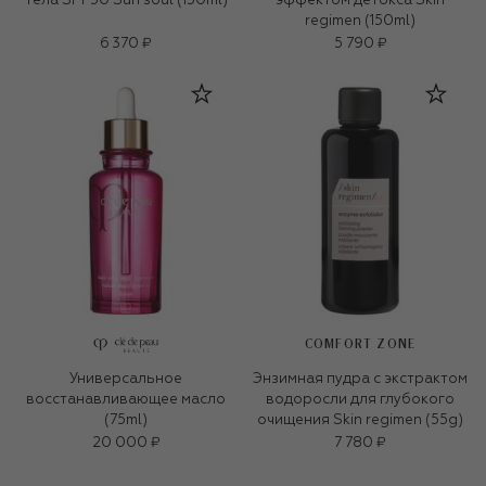
тела SPF50 Sun soul (150ml)
эффектом детокса Skin
regimen (150ml)
6 370 ₽
5 790 ₽
COMFORT ZONE
Универсальное
Энзимная пудра с экстрактом
восстанавливающее масло
водоросли для глубокого
(75ml)
очищения Skin regimen (55g)
20 000 ₽
7 780 ₽