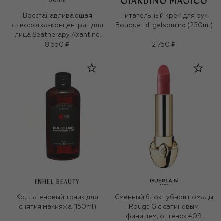
GUAM
Восстанавливающая
Питательный крем для рук
сыворотка-концентрат для
Bouquet di gelsomino (250ml)
лица Seatherapy Axantine
(8x2ml)
8 550 ₽
2 750 ₽
ENHEL BEAUTY
Коллагеновый тоник для
Сменный блок губной помады
снятия макияжа (150ml)
Rouge G с сатиновым
финишем, оттенок 409