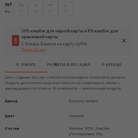
INT
XS
S
M
L
42
44
46
48
RU
20% кешбэк для чёрной карты и 8% кешбэк для
оранжевой карты
С Альфа-Банком на карту ЦУМа
Подробнее
О ТОВАРЕ
РАЗМЕРЫ И ПОСАДКА
О БРЕНДЕ
Для создания трусов-слипов использовали хлопковое джерси.
Модель дополнили широким поясом из стрейчевой ленты с
жаккардовым логотипом. В комплекте — аналогичная модель.
Бренд
Emporio Armani
Цвет
Черный
Состав
Хлопок: 95%; Эластан
(Полиуретан): 5%;