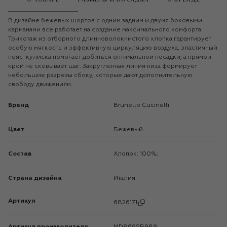
В дизайне бежевых шортов с одним задним и двумя боковыми
карманами все работает на создание максимального комфорта.
Трикотаж из отборного длинноволокнистого хлопка гарантирует
особую мягкость и эффективную циркуляцию воздуха, эластичный
пояс-кулиска помогает добиться оптимальной посадки, а прямой
крой не сковывает шаг. Закругленная линия низа формирует
небольшие разрезы сбоку, которые дают дополнительную
свободу движениям.
Бренд
Brunello Cucinelli
Цвет
Бежевый
Состав
Хлопок: 100%;
Страна дизайна
Италия
Артикул
6826171
Артикул производителя
MD869SB989