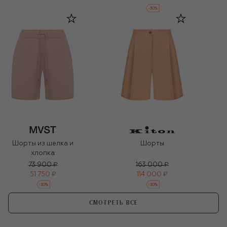
-
30
%
Шорты из шелка и
Шорты
хлопка
73 900 ₽
163 000 ₽
51 750 ₽
114 000 ₽
-
30
%
-
30
%
СМОТРЕТЬ ВСЕ