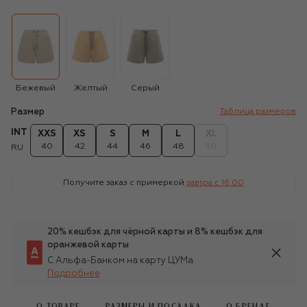
Бежевый
Желтый
Серый
Размер
Таблица размеров
INT
XXS
XS
S
M
L
XL
40
42
44
46
48
50
RU
Получите заказ с примеркой
завтра c 16:00
20% кешбэк для чёрной карты и 8% кешбэк для
оранжевой карты
С Альфа-Банком на карту ЦУМа
Подробнее
О ТОВАРЕ
РАЗМЕРЫ И ПОСАДКА
О БРЕНДЕ