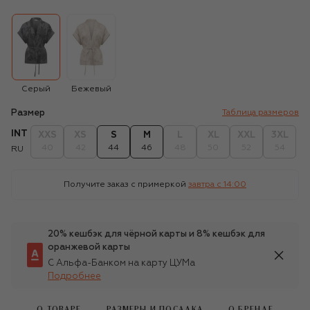
Серый
Бежевый
Размер
Таблица размеров
INT
XXS
XS
S
M
L
XL
XXL
3XL
40
42
44
46
48
50
52
54
RU
Получите заказ с примеркой
завтра c 14:00
20% кешбэк для чёрной карты и 8% кешбэк для
оранжевой карты
С Альфа-Банком на карту ЦУМа
Подробнее
О ТОВАРЕ
РАЗМЕРЫ И ПОСАДКА
О БРЕНДЕ