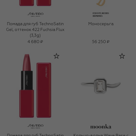
Помада для губ TechnoSatin
Моносерьга
Gel, оттенок 422 Fuchsia Flux
(3,3g)
4 680 ₽
56 250 ₽
Помада для губ TechnoSatin
Кольцо-волна Wave Base с