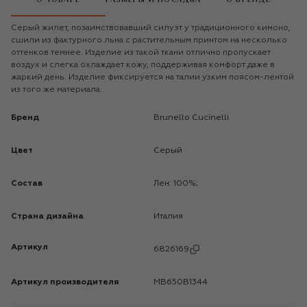
Серый жилет, позаимствовавший силуэт у традиционного кимоно,
сшили из фактурного льна с растительным принтом на несколько
оттенков темнее. Изделие из такой ткани отлично пропускает
воздух и слегка охлаждает кожу, поддерживая комфорт даже в
жаркий день. Изделие фиксируется на талии узким поясом-лентой
из того же материала.
Бренд
Brunello Cucinelli
Цвет
Серый
Состав
Лен: 100%;
Страна дизайна
Италия
Артикул
6826169
Артикул производителя
MB650B1344