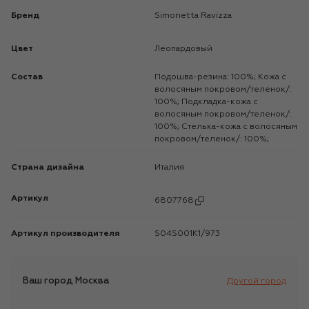
Бренд
Simonetta Ravizza
Цвет
Леопардовый
Состав
Подошва-резина: 100%; Кожа с
волосяным покровом/теленок/:
100%; Подкладка-кожа с
волосяным покровом/теленок/:
100%; Стелька-кожа с волосяным
покровом/теленок/: 100%;
Страна дизайна
Италия
Артикул
6807768
Артикул производителя
S04S001K1/973
Ваш город
Москва
Другой город