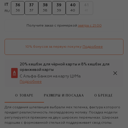
IT
36
37
38
39
40
41
36
37
38
39
40
41
RU
Получите заказ с примеркой
завтра c 21:00
10% бонусов за первую покупку
Подробнее
20% кешбэк для чёрной карты и 8% кешбэк для
оранжевой карты
С Альфа-Банком на карту ЦУМа
Подробнее
О ТОВАРЕ
РАЗМЕРЫ И ПОСАДКА
О БРЕНДЕ
Для создания шлепанцев выбрали мех теленка, фактура которого
придает реалистичность леопардовому мотиву. Посадка модели
регулируется пряжками на двух широких перемычках. Широкая
подошва с формованной стелькой поддерживает свод стопы.