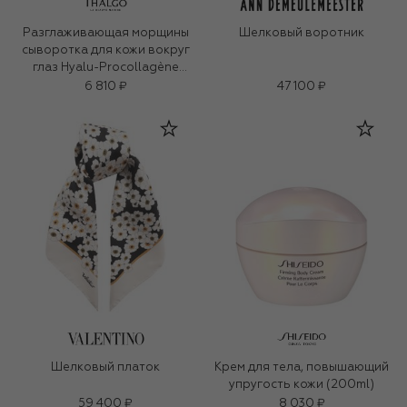
Разглаживающая морщины
Шелковый воротник
сыворотка для кожи вокруг
глаз Hyalu-Procollagène
(15ml)
6 810 ₽
47 100 ₽
Шелковый платок
Крем для тела, повышающий
упругость кожи (200ml)
59 400 ₽
8 030 ₽