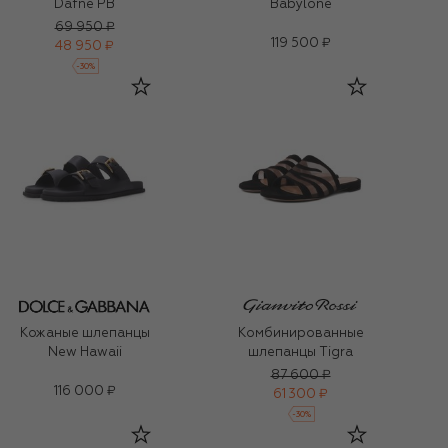
Dafne PB
Babylone
69 950 ₽
119 500 ₽
48 950 ₽
-
30
%
Кожаные шлепанцы
Комбинированные
New Hawaii
шлепанцы Tigra
87 600 ₽
116 000 ₽
61 300 ₽
-
30
%