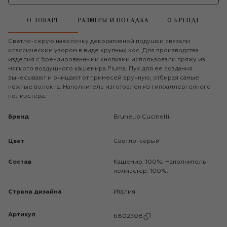
О ТОВАРЕ
РАЗМЕРЫ И ПОСАДКА
О БРЕНДЕ
Светло-серую наволочку декоративной подушки связали
классическим узором в виде крупных кос. Для производства
изделия с брендированными кнопками использовали пряжу из
мягкого воздушного кашемира Piuma. Пух для ее создания
вычесывают и очищают от примесей вручную, отбирая самые
нежные волокна. Наполнитель изготовлен из гипоаллергенного
полиэстера.
Бренд
Brunello Cucinelli
Цвет
Светло-серый
Состав
Кашемир: 100%; Наполнитель-
полиэстер: 100%;
Страна дизайна
Италия
Артикул
6802308