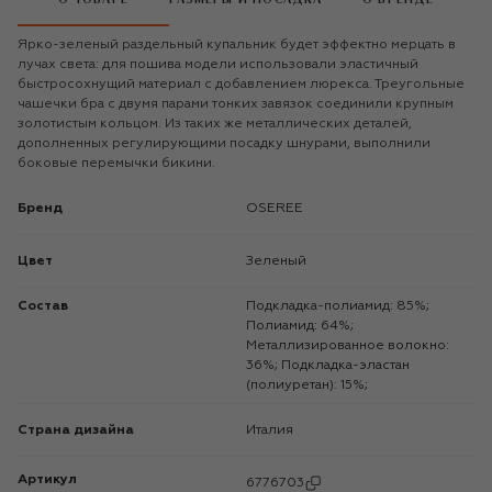
Ярко-зеленый раздельный купальник будет эффектно мерцать в
лучах света: для пошива модели использовали эластичный
быстросохнущий материал с добавлением люрекса. Треугольные
чашечки бра с двумя парами тонких завязок соединили крупным
золотистым кольцом. Из таких же металлических деталей,
дополненных регулирующими посадку шнурами, выполнили
боковые перемычки бикини.
Бренд
OSEREE
Цвет
Зеленый
Состав
Подкладка-полиамид: 85%;
Полиамид: 64%;
Металлизированное волокно:
36%; Подкладка-эластан
(полиуретан): 15%;
Страна дизайна
Италия
Артикул
6776703