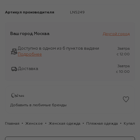
Артикул производителя
LNS249
Ваш город
Москва
Другой город
Доступно в одном из 6 пунктов выдачи
Завтра
Подробнее
c 12:00
Завтра
Доставка
c 10:00
Добавить в любимые бренды
Главная
Женское
Женская одежда
Пляжная одежда
Купальн