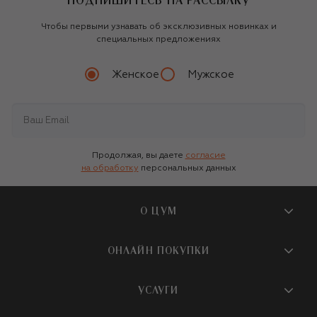
ПОДПИШИТЕСЬ НА РАССЫЛКУ
Чтобы первыми узнавать об эксклюзивных новинках и
специальных предложениях
Женское
Мужское
Продолжая, вы даете
согласие
на обработку
персональных данных
О ЦУМ
О магазине
ОНЛАЙН ПОКУПКИ
Новости и события
Вопросы и ответы
УСЛУГИ
Бутики и ПВЗ ЦУМ
Мобильное приложение
Контакты