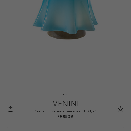
Venini
Светильник настольный с LED 1,5В
79 950 ₽