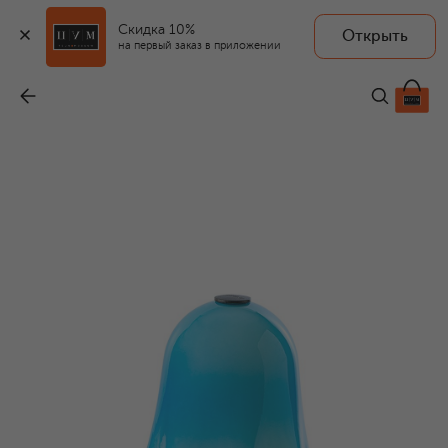
Скидка 10%
Открыть
на первый заказ в приложении
Светильник настольный с LED 1,5В
-
79 950 ₽