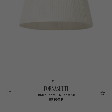
Fornasetti
Плиссированный абажур
89 950 ₽