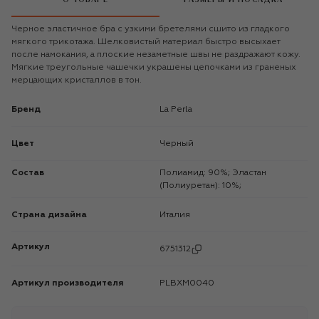
Черное эластичное бра с узкими бретелями сшито из гладкого
мягкого трикотажа. Шелковистый материал быстро высыхает
после намокания, а плоские незаметные швы не раздражают кожу.
Мягкие треугольные чашечки украшены цепочками из граненых
мерцающих кристаллов в тон.
Бренд
La Perla
Цвет
Черный
Состав
Полиамид: 90%; Эластан
(Полиуретан): 10%;
Страна дизайна
Италия
Артикул
6751312
Артикул производителя
PLBXM0040