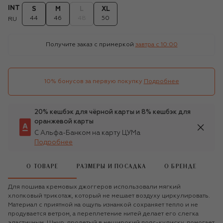
INT
S
M
L
XL
44
46
48
50
RU
Получите заказ с примеркой
завтра c 10:00
10% бонусов за первую покупку
Подробнее
20% кешбэк для чёрной карты и 8% кешбэк для
оранжевой карты
С Альфа-Банком на карту ЦУМа
Подробнее
О ТОВАРЕ
РАЗМЕРЫ И ПОСАДКА
О БРЕНДЕ
Для пошива кремовых джоггеров использовали мягкий
хлопковый трикотаж, который не мешает воздуху циркулировать.
Материал с приятной на ощупь изнанкой сохраняет тепло и не
продувается ветром, а переплетение нитей делает его слегка
эластичным. Шнур, продетый в неширокий пояс-кулиску, помогает