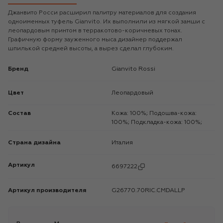
Джанвито Росси расширил палитру материалов для создания
одноименных туфель Gianvito. Их выполнили из мягкой замши с
леопардовым принтом в терракотово-коричневых тонах.
Графичную форму зауженного мыса дизайнер поддержал
шпилькой средней высоты, а вырез сделал глубоким.
Бренд
Gianvito Rossi
Цвет
Леопардовый
Состав
Кожа: 100%; Подошва-кожа:
100%; Подкладка-кожа: 100%;
Страна дизайна
Италия
Артикул
6697222
Артикул производителя
G26770.70RIC.CMDALLP