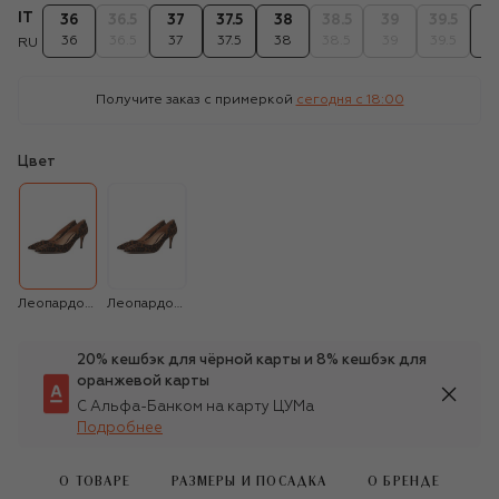
IT
36
36.5
37
37.5
38
38.5
39
39.5
4
36
36.5
37
37.5
38
38.5
39
39.5
4
RU
Получите заказ с примеркой
сегодня c 18:00
Цвет
Леопардовый
Леопардовый
20% кешбэк для чёрной карты и 8% кешбэк для
оранжевой карты
С Альфа-Банком на карту ЦУМа
Подробнее
О ТОВАРЕ
РАЗМЕРЫ И ПОСАДКА
О БРЕНДЕ