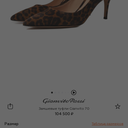
Gianvito Rossi
Замшевые туфли Gianvito 70
104 500 ₽
Размер
Таблица размеров