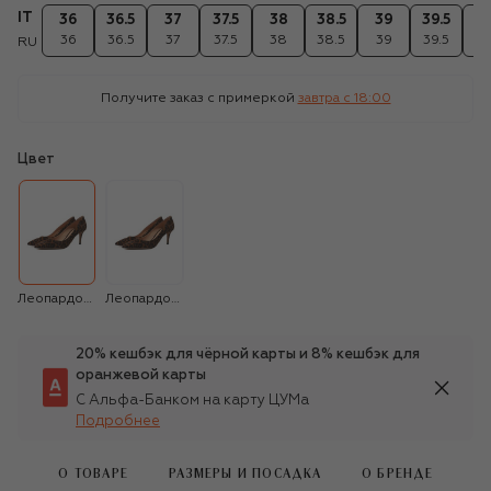
IT
36
36.5
37
37.5
38
38.5
39
39.5
4
36
36.5
37
37.5
38
38.5
39
39.5
4
RU
Получите заказ с примеркой
завтра c 18:00
Цвет
Леопардовый
Леопардовый
20% кешбэк для чёрной карты и 8% кешбэк для
оранжевой карты
С Альфа-Банком на карту ЦУМа
Подробнее
О ТОВАРЕ
РАЗМЕРЫ И ПОСАДКА
О БРЕНДЕ