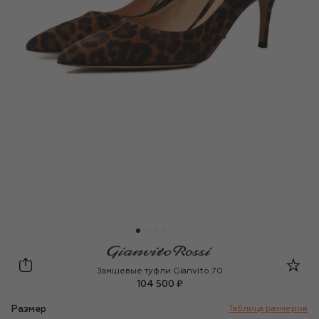
Gianvito Rossi
Замшевые туфли Gianvito 70
104 500 ₽
Размер
Таблица размеров