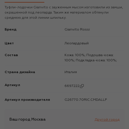
Туфли-лодочки Gianvito с зауженным мысом изготовили из замши,
окрашенной под леопарда. Таким же материалом обтянули
среднюю для этой линии шпильку.
Бренд
Gianvito Rossi
Цвет
Леопардовый
Состав
Кожа: 100%; Подошва-кожа:
100%; Подкладка-кожа: 100%;
Страна дизайна
Италия
Артикул
6697222
Артикул производителя
G26770.70RIC.CMDALLP
Ваш город
Москва
Другой город