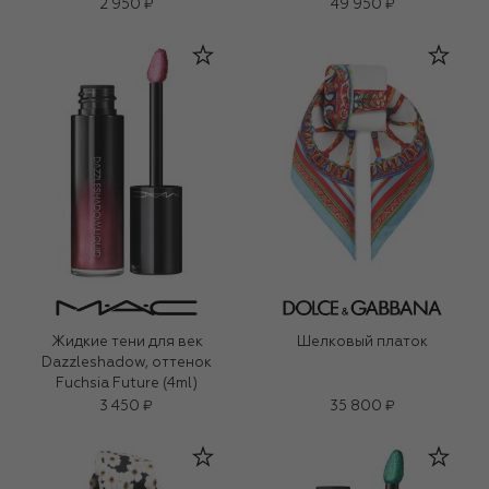
(0,25g)
2 950 ₽
49 950 ₽
Жидкие тени для век
Шелковый платок
Dazzleshadow, оттенок
Fuchsia Future (4ml)
3 450 ₽
35 800 ₽