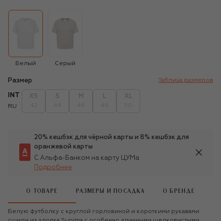
Белый
Серый
Размер
Таблица размеров
INT
XS
S
M
L
XL
42
44
46
48
50
RU
20% кешбэк для чёрной карты и 8% кешбэк для
оранжевой карты
С Альфа-Банком на карту ЦУМа
Подробнее
О ТОВАРЕ
РАЗМЕРЫ И ПОСАДКА
О БРЕНДЕ
Белую футболку с круглой горловиной и короткими рукавами
сшили из хлопка Supima с особенно длинными шелковистыми