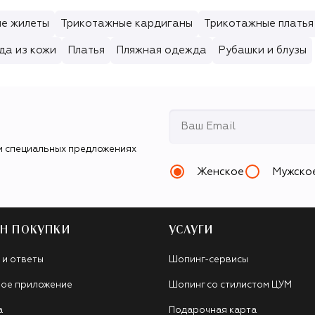
е жилеты
Трикотажные кардиганы
Трикотажные платья
да из кожи
Платья
Пляжная одежда
Рубашки и блузы
и специальных предложениях
Женское
Мужско
Н ПОКУПКИ
УСЛУГИ
 и ответы
Шопинг-сервисы
ое приложение
Шопинг со стилистом ЦУМ
а
Подарочная карта