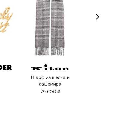
Шарф из шелка и
Кисть для теней
кашемира
Hanen Fude
79 600 ₽
4 170 ₽