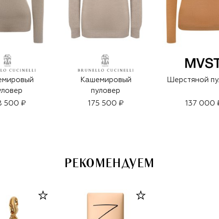
емировый
Кашемировый
Шерстяной пу
уловер
пуловер
8 500 ₽
175 500 ₽
137 000 
РЕКОМЕНДУЕМ