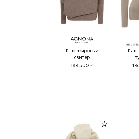
Кашемировый
Каш
свитер
п
199 500 ₽
19