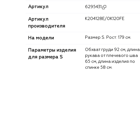
Артикул
6295431
Артикул
K204128E/0K120FE
производителя
На модели
Размер S. Рост: 179 см.
Параметры изделия
Обхват груди 92 см, длина
рукава от плечевого шва
для размера S
65 см, длина изделия по
спинке 58 см.