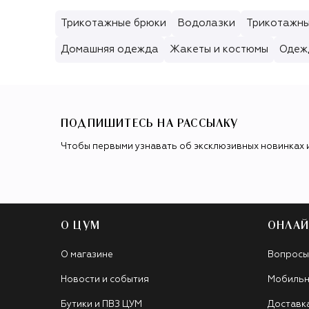
Трикотажные брюки
Водолазки
Трикотажны
Домашняя одежда
Жакеты и костюмы
Одеж
ПОДПИШИТЕСЬ НА РАССЫЛКУ
Чтобы первыми узнавать об эксклюзивных новинках 
О ЦУМ
ОНЛАЙ
О магазине
Вопросы
Новости и события
Мобильн
Бутики и ПВЗ ЦУМ
Доставк