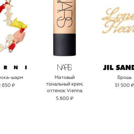
еска-шарм
Матовый
Брошь
тональный крем,
 850 ₽
51 500 ₽
оттенок Vienna
5 600 ₽