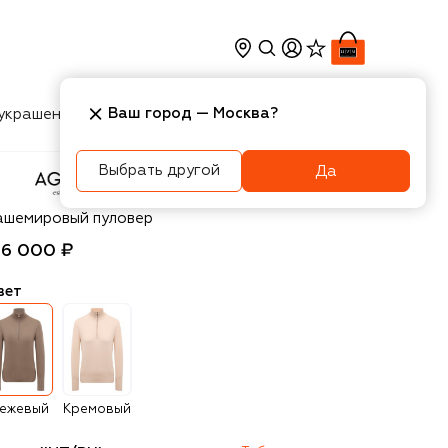
Ваш город —
Москва
?
украшения
Косметика
Интерьер
Новости
Выбрать другой
Да
gnona
ашемировый пуловер
56 000 ₽
вет
ежевый
Кремовый