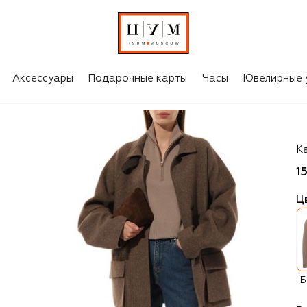
Аксессуары
Подарочные карты
Часы
Ювелирные 
A
К
1
Ц
Б