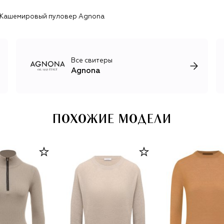
классические брючные костюмы, кашемировые кейпы и
Кашемировый пуловер Agnona
шубы из овчины, пледы и покрывала из шерсти созданы
для настоящих ценителей высокого итальянского
качества и комфорта.
Все свитеры
Agnona
ПОХОЖИЕ МОДЕЛИ