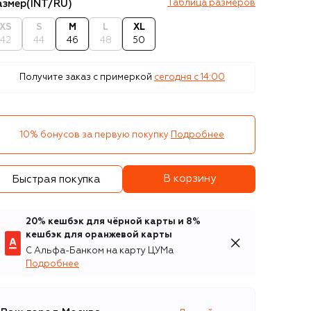
азмер
(INT/RU)
Таблица размеров
XS
S
M
L
XL
42
44
46
48
50
Получите заказ с примеркой
сегодня c 14:00
10% бонусов за первую покупку
Подробнее
В корзину
Быстрая покупка
20% кешбэк для чёрной карты и 8%
кешбэк для оранжевой карты
С Альфа-Банком на карту ЦУМа
Подробнее