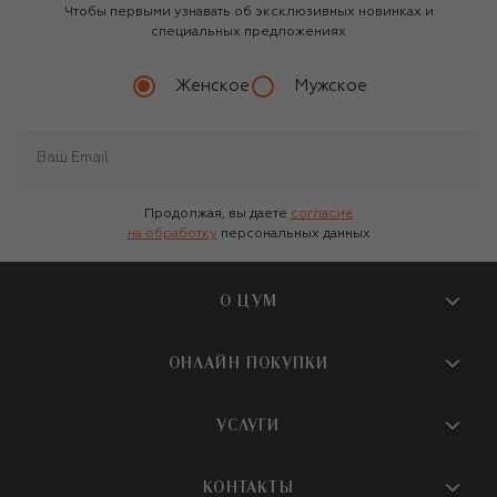
Чтобы первыми узнавать об эксклюзивных новинках и
специальных предложениях
Женское
Мужское
Продолжая, вы даете
согласие
на обработку
персональных данных
О ЦУМ
О магазине
ОНЛАЙН ПОКУПКИ
Новости и события
Вопросы и ответы
УСЛУГИ
Бутики и ПВЗ ЦУМ
Мобильное приложение
Контакты
Шопинг-сервисы
КОНТАКТЫ
Доставка