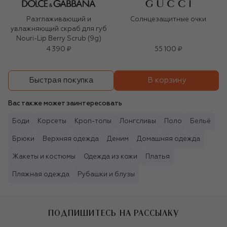
Разглаживающий и
Солнцезащитные очки
увлажняющий скраб для губ
Nouri-Lip Berry Scrub (9g)
4 390 ₽
55 100 ₽
В корзину
Быстрая покупка
Вас также может заинтересовать
Боди
Корсеты
Кроп-топы
Лонгсливы
Поло
Бельё
Брюки
Верхняя одежда
Деним
Домашняя одежда
Жакеты и костюмы
Одежда из кожи
Платья
Пляжная одежда
Рубашки и блузы
ПОДПИШИТЕСЬ НА РАССЫЛКУ