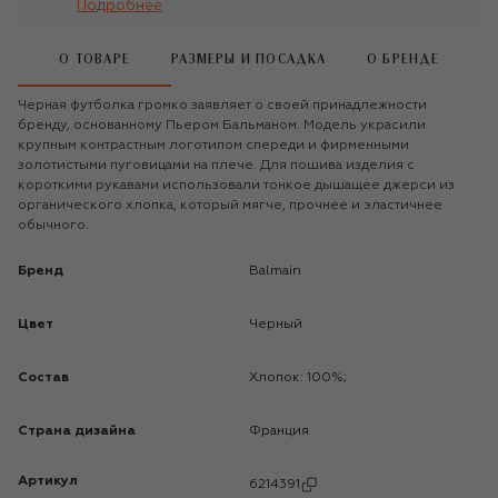
Подробнее
О ТОВАРЕ
РАЗМЕРЫ И ПОСАДКА
О БРЕНДЕ
Черная футболка громко заявляет о своей принадлежности
бренду, основанному Пьером Бальманом. Модель украсили
крупным контрастным логотипом спереди и фирменными
золотистыми пуговицами на плече. Для пошива изделия с
короткими рукавами использовали тонкое дышащее джерси из
органического хлопка, который мягче, прочнее и эластичнее
обычного.
Бренд
Balmain
Цвет
Черный
Состав
Хлопок: 100%;
Страна дизайна
Франция
Артикул
6214391