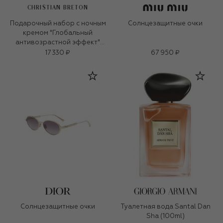
CHRISTIAN BRETON
Подарочный набор с ночным
Солнцезащитные очки
кремом "Глобальный
антивозрастной эффект"
(30+50ml)
17 330 ₽
67 950 ₽
Солнцезащитные очки
Туалетная вода Santal Dan
Sha (100ml)