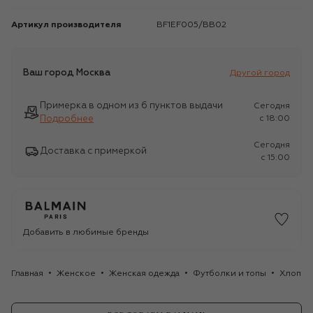
Артикул производителя
BF1EF005/BB02
Ваш город
Москва
Другой город
Примерка в одном из 6 пунктов выдачи
Сегодня
Подробнее
c 18:00
Сегодня
Доставка с примеркой
c 15:00
Добавить в любимые бренды
Главная
Женское
Женская одежда
Футболки и топы
Хлопков