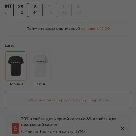
INT
XS
S
M
L
XL
42
44
46
48
50
RU
Получите заказ с примеркой
сегодня c 15:00
Цвет
Черный
Белый
10% бонусов за первую покупку
Подробнее
20% кешбэк для чёрной карты и 8% кешбэк для
оранжевой карты
С Альфа-Банком на карту ЦУМа