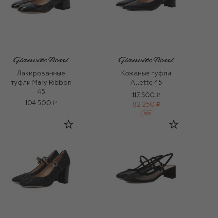
Лакированные
Кожаные туфли
туфли Mary Ribbon
Allette 45
45
117 500 ₽
104 500 ₽
82 250 ₽
-
30
%