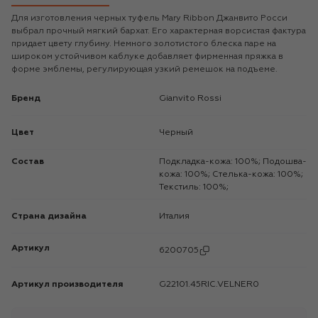
Для изготовления черных туфель Mary Ribbon Джанвито Росси
выбрал прочный мягкий бархат. Его характерная ворсистая фактура
придает цвету глубину. Немного золотистого блеска паре на
широком устойчивом каблуке добавляет фирменная пряжка в
форме эмблемы, регулирующая узкий ремешок на подъеме.
Бренд
Gianvito Rossi
Цвет
Черный
Состав
Подкладка-кожа: 100%; Подошва-
кожа: 100%; Стелька-кожа: 100%;
Текстиль: 100%;
Страна дизайна
Италия
Артикул
6200705
Артикул производителя
G22101.45RIC.VELNER0