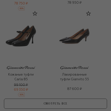
78 950 ₽
78 750 ₽
-
30
%
Кожаные туфли
Лакированные
Carla 85
туфли Gianvito 55
99 100 ₽
87 600 ₽
69 350 ₽
-
30
%
СМОТРЕТЬ ВСЕ