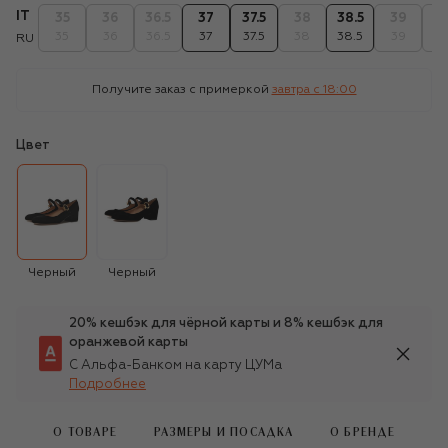
IT
35
36
36.5
37
37.5
38
38.5
39
39
35
36
36.5
37
37.5
38
38.5
39
39
RU
Получите заказ с примеркой
завтра c 18:00
Цвет
Черный
Черный
20% кешбэк для чёрной карты и 8% кешбэк для
оранжевой карты
С Альфа-Банком на карту ЦУМа
Подробнее
О ТОВАРЕ
РАЗМЕРЫ И ПОСАДКА
О БРЕНДЕ