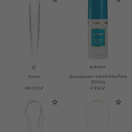
XERJOFF
Колье
Дезодорант-спрей Erba Pura
(100ml)
48 000 ₽
4 950 ₽