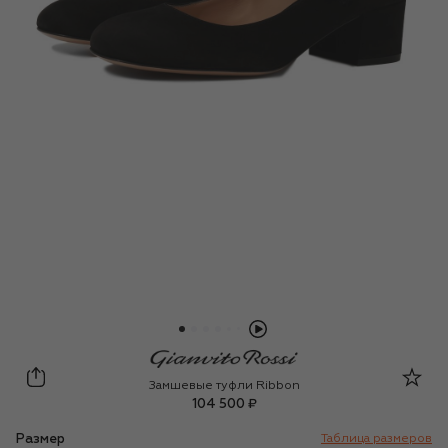
Gianvito Rossi
Замшевые туфли Ribbon
104 500 ₽
Размер
Таблица размеров