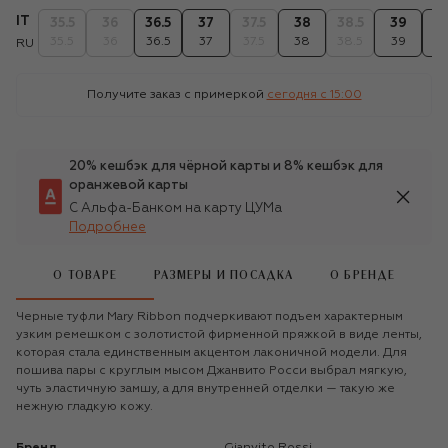
IT
35.5
36
36.5
37
37.5
38
38.5
39
39
35.5
36
36.5
37
37.5
38
38.5
39
39
RU
Получите заказ с примеркой
сегодня c 15:00
20% кешбэк для чёрной карты и 8% кешбэк для
оранжевой карты
С Альфа-Банком на карту ЦУМа
Подробнее
О ТОВАРЕ
РАЗМЕРЫ И ПОСАДКА
О БРЕНДЕ
Черные туфли Mary Ribbon подчеркивают подъем характерным
узким ремешком с золотистой фирменной пряжкой в виде ленты,
которая стала единственным акцентом лаконичной модели. Для
пошива пары с круглым мысом Джанвито Росси выбрал мягкую,
чуть эластичную замшу, а для внутренней отделки — такую же
нежную гладкую кожу.
Бренд
Gianvito Rossi