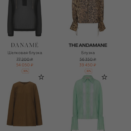
Шелковая блузка
Блузка
77 200 ₽
56 350 ₽
54 050 ₽
39 450 ₽
-
30
%
-
30
%