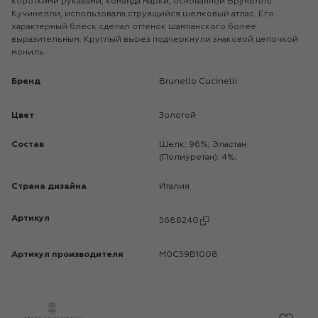
короткими рукавами, команда марки, основанной Брунелло
Кучинелли, использовала струящийся шелковый атлас. Его
характерный блеск сделал оттенок шампанского более
выразительным. Круглый вырез подчеркнули знаковой цепочкой
мониль.
Бренд
Brunello Cucinelli
Цвет
Золотой
Состав
Шелк: 96%; Эластан
(Полиуретан): 4%;
Страна дизайна
Италия
Артикул
5686240
Артикул производителя
M0C59B1008