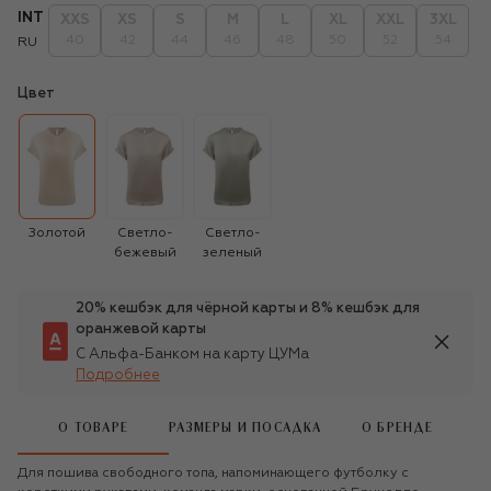
INT
XXS
XS
S
M
L
XL
XXL
3XL
40
42
44
46
48
50
52
54
RU
Цвет
Золотой
Светло-
Светло-
бежевый
зеленый
20% кешбэк для чёрной карты и 8% кешбэк для
оранжевой карты
С Альфа-Банком на карту ЦУМа
Подробнее
О ТОВАРЕ
РАЗМЕРЫ И ПОСАДКА
О БРЕНДЕ
Для пошива свободного топа, напоминающего футболку с