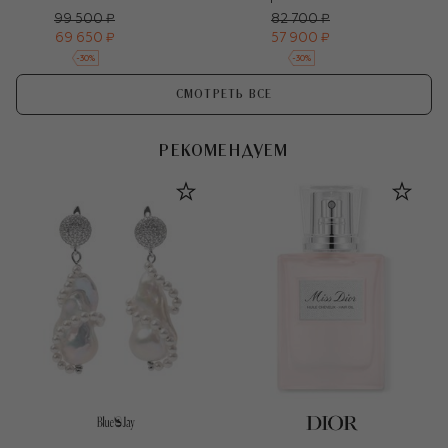
99 500 ₽
82 700 ₽
69 650 ₽
57 900 ₽
-
30
%
-
30
%
СМОТРЕТЬ ВСЕ
РЕКОМЕНДУЕМ