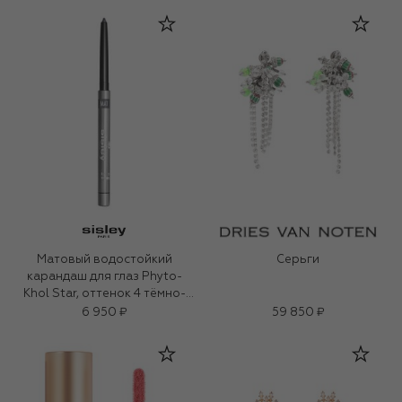
Матовый водостойкий
Серьги
карандаш для глаз Phyto-
Khol Star, оттенок 4 тёмно-
серый (0.3g)
6 950 ₽
59 850 ₽