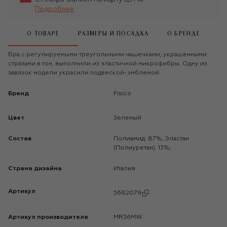
Подробнее
О ТОВАРЕ
РАЗМЕРЫ И ПОСАДКА
О БРЕНДЕ
Бра с регулируемыми треугольными чашечками, украшенными
стразами в тон, выполнили из эластичной микрофибры. Одну из
завязок модели украсили подвеской-эмблемой.
Бренд
Fisico
Цвет
Зеленый
Состав
Полиамид: 87%; Эластан
(Полиуретан): 13%;
Страна дизайна
Италия
Артикул
5682079
Артикул производителя
MR36MW