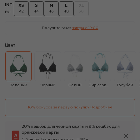
INT
XS
S
M
L
XL
42
44
46
48
50
RU
Получите заказ
завтра c 19:00
Цвет
Зеленый
Черный
Белый
Бирюзовый
Голубой
10% бонусов за первую покупку
Подробнее
20% кешбэк для чёрной карты и 8% кешбэк для
оранжевой карты
С Альфа-Банком на карту ЦУМа