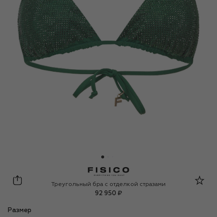
Fisico
Треугольный бра с отделкой стразами
92 950 ₽
Размер