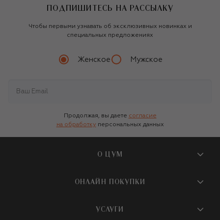
ПОДПИШИТЕСЬ НА РАССЫЛКУ
Чтобы первыми узнавать об эксклюзивных новинках и
специальных предложениях
Женское
Мужское
Продолжая, вы даете
согласие
на обработку
персональных данных
О ЦУМ
О магазине
ОНЛАЙН ПОКУПКИ
Новости и события
Вопросы и ответы
УСЛУГИ
Бутики и ПВЗ ЦУМ