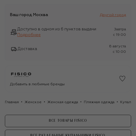
Ваш город
Москва
Другой город
Доступно в одном из 6 пунктов выдачи
Завтра
Подробнее
c 19:00
8 августа
Доставка
c 10:00
Добавить в любимые бренды
Главная
Женское
Женская одежда
Пляжная одежда
Купальн
ВСЕ ТОВАРЫ FISICO
ВСЕ РАЗДЕЛЬНЫЕ КУПАЛЬНИКИ FISICO