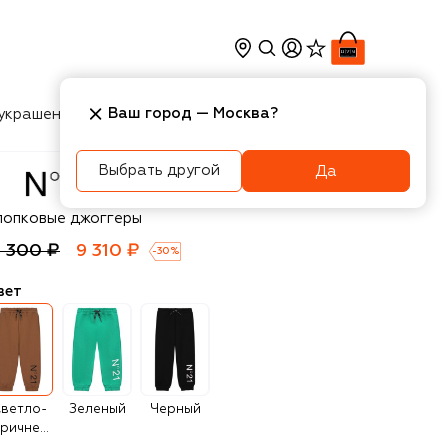
Ваш город —
Москва
?
украшения
Косметика
Интерьер
Новости
Выбрать другой
Да
21
лопковые джоггеры
3 300 ₽
9 310 ₽
-
30
%
вет
ветло-
Зеленый
Черный
коричневый