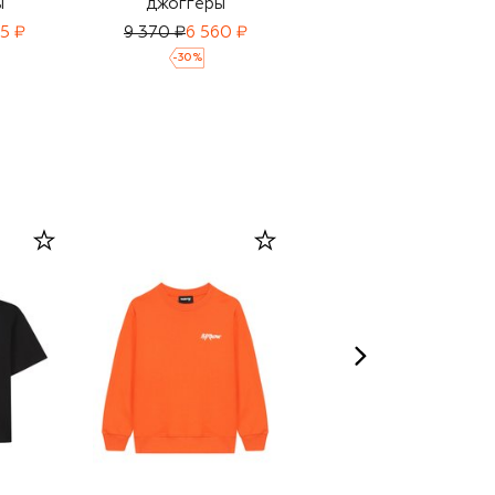
ы
джоггеры
джоггеры
5 ₽
9 370 ₽
6 560 ₽
13 300 ₽
9 310 ₽
-
30
%
-
30
%