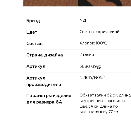
Бренд
N21
Цвет
Светло-коричневый
Состав
Хлопок: 100%;
Страна дизайна
Италия
Артикул
5680739
Артикул
N21615/N0154
производителя
Параметры изделия
Обхват талии 62 см, длина
внутреннего шагового
для размера 8A
шва 54 см, длина по
внешнему шву 77 см.