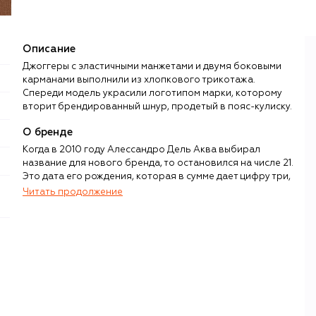
Описание
Джоггеры с эластичными манжетами и двумя боковыми
карманами выполнили из хлопкового трикотажа.
Спереди модель украсили логотипом марки, которому
вторит брендированный шнур, продетый в пояс-кулиску.
О бренде
Когда в 2010 году Алессандро Дель Аква выбирал
название для нового бренда, то остановился на числе 21.
Это дата его рождения, которая в сумме дает цифру три,
— по словам основателя, она приносит ему удачу. Такой
Читать продолжение
личный подход он распространил и на саму философию
создания одежды, сделав ставку на близкую ему, как
неаполитанцу, эстетику контрастов. «Смешение
женственного и мужского как в тканях, так и в формах
рождает неожиданные ассоциации, желанные ошибки»,
— рассказывает дизайнер о своем творческом методе.
Так появляются нейлоновые пальто с кристаллами на
вельветовом воротнике, оперные перчатки, усыпанные