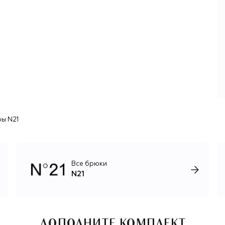
пайетками костюмы-двойки, клетчатые рубашки,
чувственные шифоновые платья и вязаные вручную
свитеры. В ассортименте также есть акцентные туфли,
кроссовки, лоферы и разнообразные сумки (лаконичная
Malibu, структурная Billie, мягкая Eva). Эклектичные
черты, сочетающие классическую выверенность кроя и
авангардные детали, характерны и для мужской линейки,
дебютировавшей в 2014 году, и для детских моделей.
Все, от эскиза до готового изделия, производится в
Италии.
ы N21
Все брюки
N21
ДОПОЛНИТЕ КОМПЛЕКТ