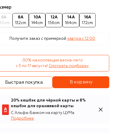
азмер
6A
8A
10A
12A
14A
16A
120cm
132cm
144cm
156cm
164cm
172cm
Получите заказ с примеркой
завтра c 12:00
-30% на коллекции весна-лето 

с 3 по 17 августа!
Смотреть подборку
В корзину
Быстрая покупка
20% кешбэк для чёрной карты и 8%
кешбэк для оранжевой карты
С Альфа-Банком на карту ЦУМа
Подробнее