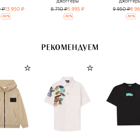
джоггеры
джоггер
0 ₽
13 950 ₽
8 710 ₽
5 995 ₽
9 950 ₽
6 96
-
30
%
-
30
%
-
30
%
РЕКОМЕНДУЕМ