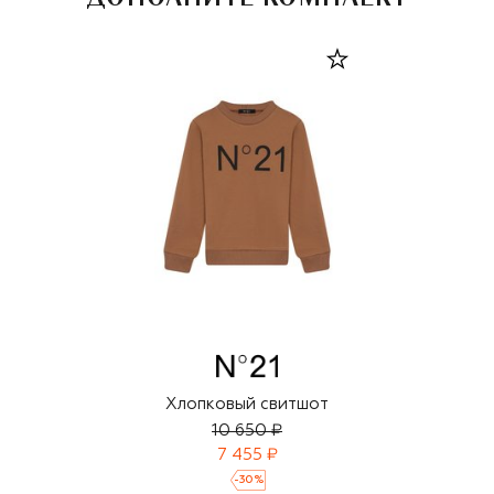
Хлопковый свитшот
10 650 ₽
7 455 ₽
-
30
%