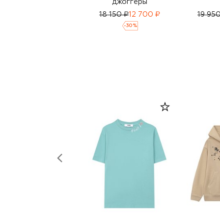
джоггеры
18 150 ₽
12 700 ₽
19 95
-
30
%