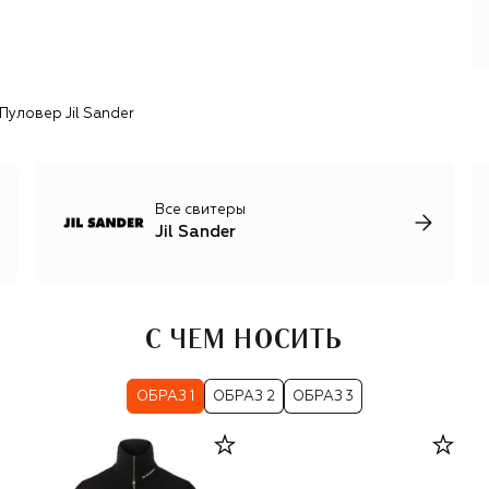
синтетических волокон, отдавая приоритет наиболее
экологичным. Основу коллекций одежды составляют
жакеты и платья скульптурного кроя,
структурированные свитеры и кардиганы из шерсти и
кашемира, сдержанные рубашки и блузы с
Пуловер Jil Sander
нестандартными деталями кроя.
Все свитеры
Jil Sander
С ЧЕМ НОСИТЬ
ОБРАЗ 1
ОБРАЗ 2
ОБРАЗ 3