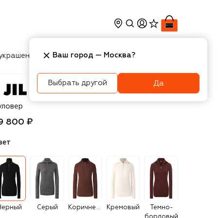
Ваш город —
Москва
?
украшения
Косметика
Интерьер
Новости
Выбрать другой
Да
l Sander
уловер
9 800 ₽
вет
Черный
Серый
Коричневый
Кремовый
Темно-
бордовый