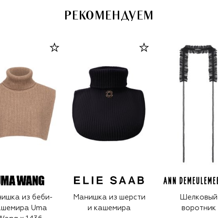
РЕКОМЕНДУЕМ
ишка из беби-
Манишка из шерсти
Шелковый
ашемира Uma
и кашемира
воротник