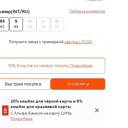
азмер
(INT/RU)
Таблица размеров
XS
S
M
L
XL
42
44
46
48
50
Получите заказ с примеркой
завтра c 10:00
10% бонусов за первую покупку
Подробнее
В корзину
Быстрая покупка
20% кешбэк для чёрной карты и 8%
кешбэк для оранжевой карты
С Альфа-Банком на карту ЦУМа
Подробнее