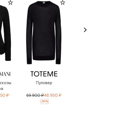
искозы
Пуловер
Водолазка из
ра
вискозы
950 ₽
69 900 ₽
48 950 ₽
59 900 ₽
41 950 ₽
-
30
%
-
30
%