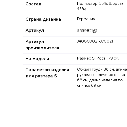
Состав
Полиэстер: 55%; Шерсть:
45%;
Страна дизайна
Германия
Артикул
5659821
Артикул
J40GC0021-J70021
производителя
На модели
Размер S. Рост: 179 см.
Параметры изделия
Обхват груди 86 см, длина
рукава от плечевого шва
для размера S
68 см, длина изделия по
спинке 69 см.