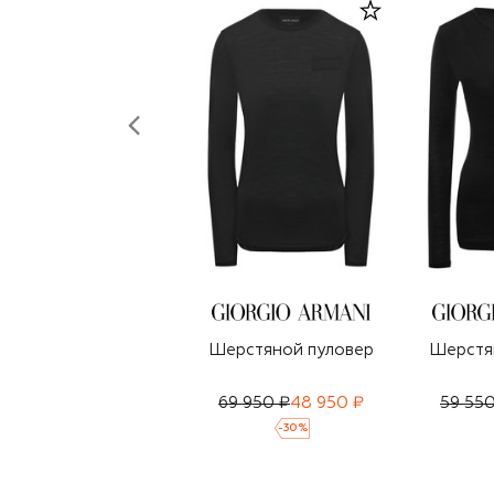
Шерстяной пуловер
Шерстя
69 950 ₽
48 950 ₽
59 550
-
30
%