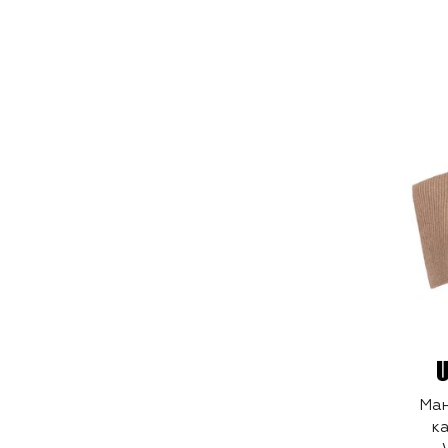
Ман
к