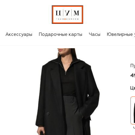
Аксессуары
Подарочные карты
Часы
Ювелирные 
Ji
П
4
Ц