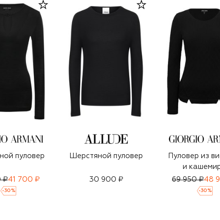
ной пуловер
Шерстяной пуловер
Пуловер из в
и кашеми
 ₽
41 700 ₽
30 900 ₽
69 950 ₽
48 
-
30
%
-
30
%