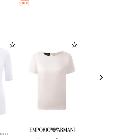
-
30
%
MAX MARA STUDIO