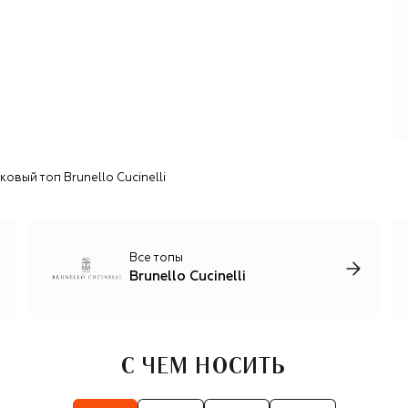
окрашивать первоклассный кашемир в нестандартные
цвета.
Последовавшие вслед за этим коллекции принесли
Кучинелли славу не только визионера, но и технолога,
который виртуозно работает с кашемиром: из премиум-
сырья, привезенного из Китая и Монголии, на
производстве бренда разрабатывают уникальные
бленды для создания трикотажа — смесовую пряжу,
свойства которой усиливают шелк, лен, шерсть и
овый топ Brunello Cucinelli
хлопок.
Помимо кашемирового трикотажа, бренд выпускает
домашний текстиль и предметы декора, одежду и
аксессуары для мужчин и женщин в стиле smart casual и
Все топы
спорт-шик: брючные костюмы из шерсти и льна,
Brunello Cucinelli
шелковые платья с изящными вышивками, базовые вещи
для спорта и путешествий, элегантные пальто и
пуховики.
С ЧЕМ НОСИТЬ