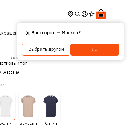
Ваш город —
Москва
?
украшения
Косметика
Интерьер
Новости
Выбрать другой
Да
unello Cucinelli
лопковый топ
2 800 ₽
вет
Белый
Бежевый
Синий