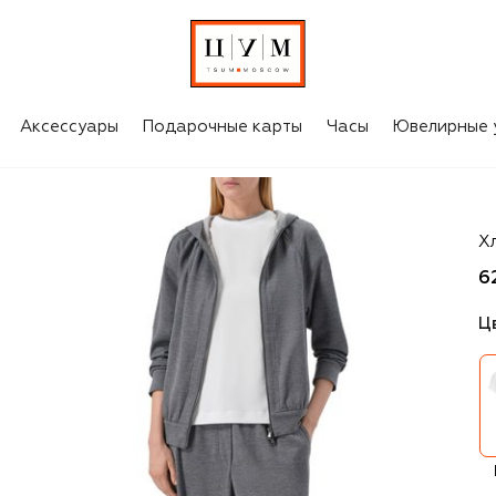
Аксессуары
Подарочные карты
Часы
Ювелирные 
Br
Х
6
Ц