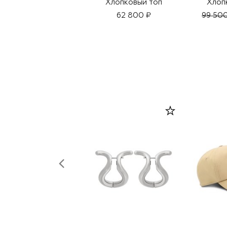
Хлопковый топ
Хлоп
62 800 ₽
99 50