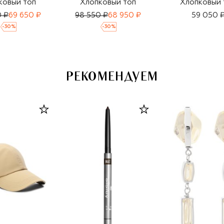
ковый топ
Хлопковый топ
Хлопковый 
0 ₽
69 650 ₽
98 550 ₽
68 950 ₽
59 050 
-
30
%
-
30
%
РЕКОМЕНДУЕМ