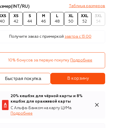
азмер
(INT/RU)
Таблица размеров
XXS
XS
S
M
L
XL
XXL
3XL
40
42
44
46
48
50
52
54
Получите заказ с примеркой
завтра c 13:00
10% бонусов за первую покупку
Подробнее
В корзину
Быстрая покупка
20% кешбэк для чёрной карты и 8%
кешбэк для оранжевой карты
С Альфа-Банком на карту ЦУМа
Подробнее