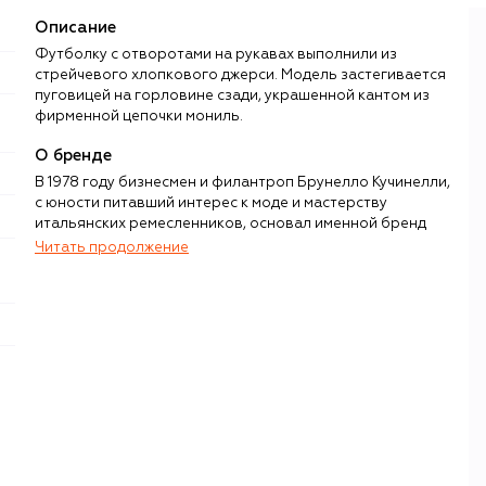
Описание
Футболку с отворотами на рукавах выполнили из
стрейчевого хлопкового джерси. Модель застегивается
пуговицей на горловине сзади, украшенной кантом из
фирменной цепочки мониль.
О бренде
В 1978 году бизнесмен и филантроп Брунелло Кучинелли,
с юности питавший интерес к моде и мастерству
итальянских ремесленников, основал именной бренд
одежды из кашемира. Переломный момент в истории
Читать продолжение
компании настал спустя семь лет, когда Кучинелли
перенес штаб-квартиру в Соломео — небольшую
средневековую деревню недалеко от Перуджи. Он
полностью восстановил поселение, сделав его важным
культурным центром Умбрии, а изображение местного
замка поместил на логотип своего бренда. Именно
здесь команда Brunello Cucinelli живет и работает по сей
день.
Как дизайнер Кучинелли покорил Европу с помощью
простой, но революционной для 80-х идеи —