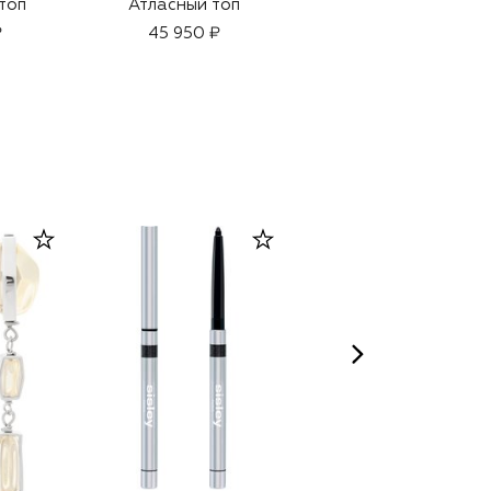
топ
Атласный топ
Хлопковый топ
₽
45 950 ₽
46 050 ₽
32 250 ₽
-
30
%