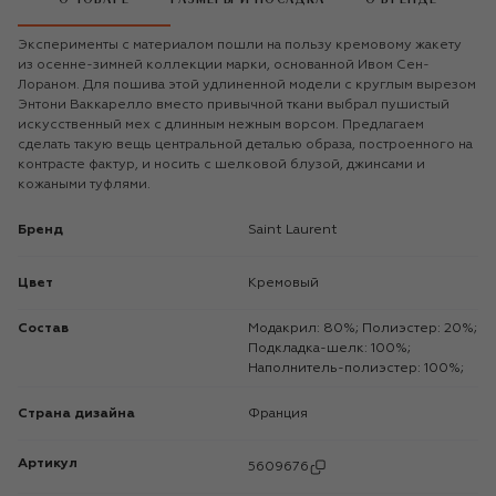
Эксперименты с материалом пошли на пользу кремовому жакету
из осенне-зимней коллекции марки, основанной Ивом Сен-
Лораном. Для пошива этой удлиненной модели с круглым вырезом
Энтони Ваккарелло вместо привычной ткани выбрал пушистый
искусственный мех с длинным нежным ворсом. Предлагаем
сделать такую вещь центральной деталью образа, построенного на
контрасте фактур, и носить с шелковой блузой, джинсами и
кожаными туфлями.
Бренд
Saint Laurent
Цвет
Кремовый
Состав
Модакрил: 80%; Полиэстер: 20%;
Подкладка-шелк: 100%;
Наполнитель-полиэстер: 100%;
Страна дизайна
Франция
Артикул
5609676