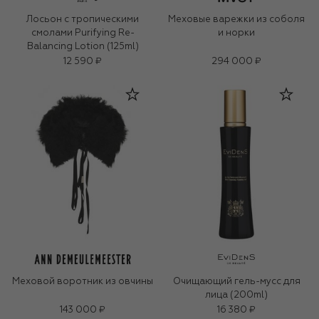
Лосьон с тропическими
Меховые варежки из соболя
смолами Purifying Re-
и норки
Balancing Lotion (125ml)
12 590 ₽
294 000 ₽
Меховой воротник из овчины
Очищающий гель-мусс для
лица (200ml)
143 000 ₽
16 380 ₽