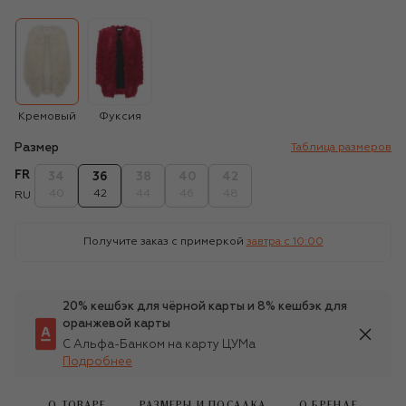
Кремовый
Фуксия
Размер
Таблица размеров
FR
34
36
38
40
42
40
42
44
46
48
RU
Получите заказ с примеркой
завтра c 10:00
20% кешбэк для чёрной карты и 8% кешбэк для
оранжевой карты
С Альфа-Банком на карту ЦУМа
Подробнее
О ТОВАРЕ
РАЗМЕРЫ И ПОСАДКА
О БРЕНДЕ